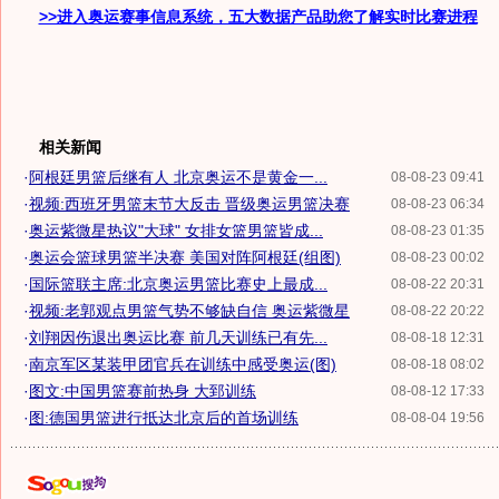
>>进入奥运赛事信息系统，五大数据产品助您了解实时比赛进程
相关新闻
·
阿根廷男篮后继有人 北京奥运不是黄金一...
08-08-23 09:41
·
视频:西班牙男篮末节大反击 晋级奥运男篮决赛
08-08-23 06:34
·
奥运紫微星热议"大球" 女排女篮男篮皆成...
08-08-23 01:35
·
奥运会篮球男篮半决赛 美国对阵阿根廷(组图)
08-08-23 00:02
·
国际篮联主席:北京奥运男篮比赛史上最成...
08-08-22 20:31
·
视频:老郭观点男篮气势不够缺自信 奥运紫微星
08-08-22 20:22
·
刘翔因伤退出奥运比赛 前几天训练已有先...
08-08-18 12:31
·
南京军区某装甲团官兵在训练中感受奥运(图)
08-08-18 08:02
·
图文:中国男篮赛前热身 大郅训练
08-08-12 17:33
·
图:德国男篮进行抵达北京后的首场训练
08-08-04 19:56