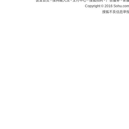
设置首页
-
搜狗输入法
-
支付中心
-
搜狐招聘
-
广告服务
-
客
Copyright
©
2016 Sohu.com 
搜狐不良信息举