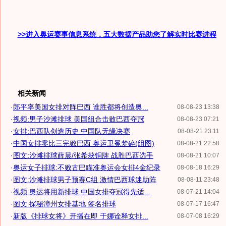
>>进入奥运赛事信息系统，五大数据产品助您了解实时比赛进程
相关新闻
·
郎平率美国女排对阵巴西 谁胜都将创造奥...
08-08-23 13:38
·
视频:男子沙滩排球 美国组合击败巴西夺冠
08-08-23 07:21
·
女排:巴西队创造历史 中国队无缘决赛
08-08-21 23:11
·
中国女排零比三完败巴西 奥运卫冕梦碎(组图)
08-08-21 22:58
·
图文:沙滩排球薛晨/张希获铜牌 战胜巴西选手
08-08-21 10:07
·
奥运女子排球:不败古巴瞄准奥运会女排4金纪录
08-08-18 16:29
·
图文:沙滩排球男子预赛C组 激情巴西球迷助阵
08-08-11 23:48
·
视频:奥运将用新排球 中国女排夺冠得先适...
08-07-21 14:04
·
图文:探秘漳州女排基地 签名排球
08-07-17 16:47
·
新版《排球女将》开播在即 于娜诠释女排...
08-07-08 16:29