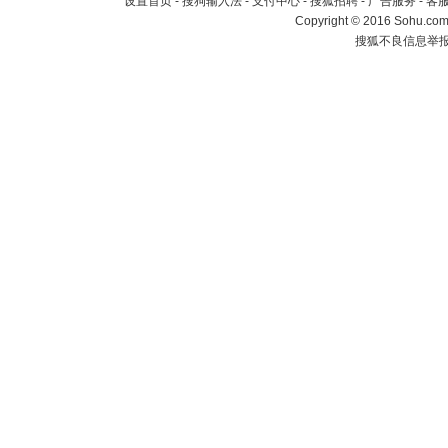
设置首页
-
搜狗输入法
-
支付中心
-
搜狐招聘
-
广告服务
-
客
Copyright
©
2016 Sohu.com 
搜狐不良信息举