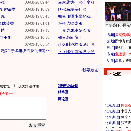
...
马琳薯为什么会变红
08-08-20 09:44
赛后痛哭
伏尔马琳是什么
08-08-19 10:19
...
如何加盟小李烧鸡
08-08-19 05:45
国球荣誉
怎样选购烧鸡
08-08-19 01:01
闭幕盛典小贝亮
...
土豆烧鸡块怎么做
08-08-18 17:33
视频|
贝克汉姆改
实力不俗
如何激励员工
08-08-02 10:18
策划|
熙坤贵宾
什么叫股权激励计划
07-03-13 05:54
热点|
陈剑翔：
更多关于
马琳 乒乓梦
的新闻>>
乒乓哪个国家发明的
专家|
童建强：
明星|
高敏：赛
我要发布
社区
我来说两句
隐藏地址
设为辩论话题
精华区
专家>>
辩论区
北京奥运
|
狐狐
北京奥运
|
中国
北京奥运
|
劳伦
北京奥运
|
张艺