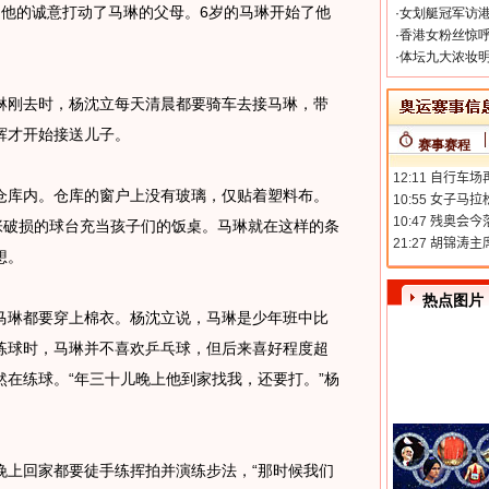
的诚意打动了马琳的父母。6岁的马琳开始了他
·
女划艇冠军访港
·
香港女粉丝惊呼
·
体坛九大浓妆明
刚去时，杨沈立每天清晨都要骑车去接马琳，带
辉才开始接送儿子。
赛事赛程
库内。仓库的窗户上没有玻璃，仅贴着塑料布。
张破损的球台充当孩子们的饭桌。马琳就在这样的条
想。
热点图片
琳都要穿上棉衣。杨沈立说，马琳是少年班中比
练球时，马琳并不喜欢乒乓球，但后来喜好程度超
在练球。“年三十儿晚上他到家找我，还要打。”杨
上回家都要徒手练挥拍并演练步法，“那时候我们