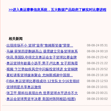
>>进入奥运赛事信息系统，五大数据产品助您了解实时比赛进程
相关新闻
·
出现排场不小 篮球"皇帝"詹姆斯笑傲"荣誉...
08-08-24 05:31
·
马赫:获第四是翻越高山 亟需建立完备篮球体系
08-08-24 00:10
·
快讯:美国队夺得北京奥运会女子篮球比赛金牌
08-08-23 23:42
·
奥运篮球年龄最小选手:男子卢比奥 女子郑海霞
08-08-23 21:22
·
视频:卞兰势如疾风空中闪躲投篮球进 女篮铜牌
08-08-23 20:52
·
夏松请客篮球媒体聚会 尤纳斯感谢中国朋...
08-08-23 16:18
·
FIBA:奥运篮球比赛很成功 12支队太少16支很好
08-08-23 12:53
·
篮球明星共享奥运激情
08-08-23 10:01
·
张卫平:斯科拉表现出色 世界篮球水平进步不大
08-08-23 00:21
·
奥运会篮球男篮半决赛 美国对阵阿根廷(组图)
08-08-23 00:02