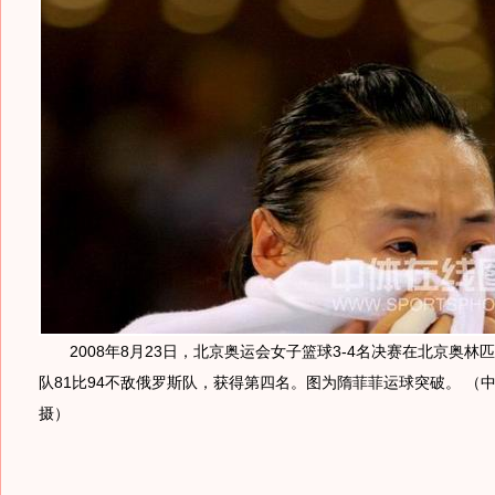
2008年8月23日，北京奥运会女子篮球3-4名决赛在北京奥林
队81比94不敌俄罗斯队，获得第四名。图为隋菲菲运球突破。 （中
摄）