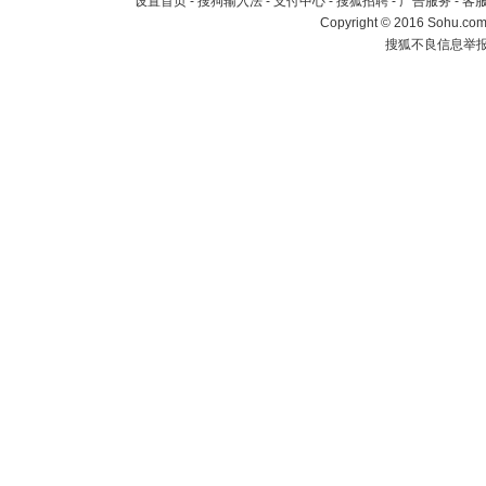
设置首页
-
搜狗输入法
-
支付中心
-
搜狐招聘
-
广告服务
-
客
Copyright
©
2016 Sohu.com 
搜狐不良信息举