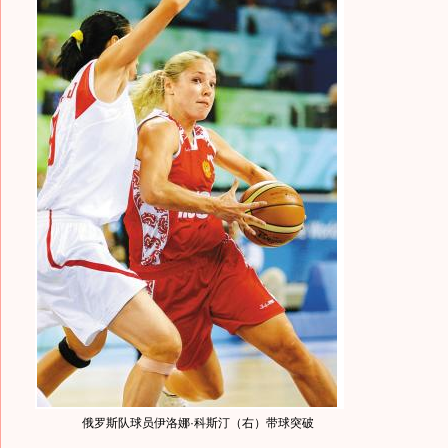
俄罗斯队球员伊洛娜·科斯汀（右）带球突破