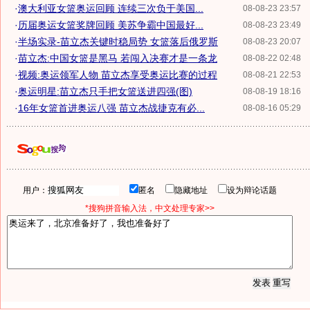
·
澳大利亚女篮奥运回顾 连续三次负于美国...
08-08-23 23:57
·
历届奥运女篮奖牌回顾 美苏争霸中国最好...
08-08-23 23:49
·
半场实录-苗立杰关键时稳局势 女篮落后俄罗斯
08-08-23 20:07
·
苗立杰:中国女篮是黑马 若闯入决赛才是一条龙
08-08-22 02:48
·
视频:奥运领军人物 苗立杰享受奥运比赛的过程
08-08-21 22:53
·
奥运明星:苗立杰只手把女篮送进四强(图)
08-08-19 18:16
·
16年女篮首进奥运八强 苗立杰战捷克有必...
08-08-16 05:29
用户：
匿名
隐藏地址
设为辩论话题
*搜狗拼音输入法，中文处理专家>>