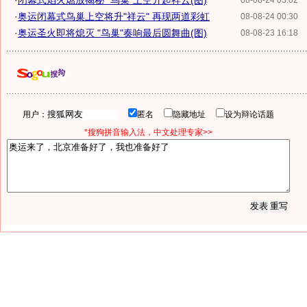
·
闭幕式焰火燃放揭秘 "鸟巢"上空升起祥云(图)
08-08-24 03:02
·
奥运闭幕式鸟巢上空将升"祥云" 再现两道彩虹
08-08-24 00:30
·
奥运圣火即将熄灭 "鸟巢"奏响最后圆舞曲(图)
08-08-23 16:18
用户：
匿名
隐藏地址
设为辩论话题
*搜狗拼音输入法，中文处理专家>>