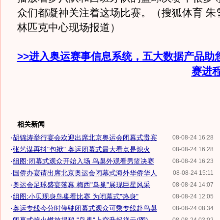
众们都凝神关注着这场比赛。（搜狐体育 朱
林匹克中心现场报道）
>>进入奥运赛事信息系统，五大数据产品助
赛进
相关新闻
·
胡锦涛举行宴会欢迎出席北京奥运会闭幕式贵宾
08-08-24 16:28
·
张艺谋再抖"包袱" 奥运闭幕式最大看点是熄火
08-08-24 16:28
·
组图:闭幕式观众开始入场 鸟巢外观看男篮决赛
08-08-24 16:23
·
国侨办宴请出席北京奥运会闭幕式海外华侨华人
08-08-24 15:11
·
奥运会足球盛宴落幕 梅西"鸟巢"展现巨星风采
08-08-24 14:07
·
组图:小贝现身鸟巢看比赛 为闭幕式"热身"
08-08-24 12:05
·
奥运专线今分时停驶闭幕式观众可乘专线赴鸟巢
08-08-24 08:34