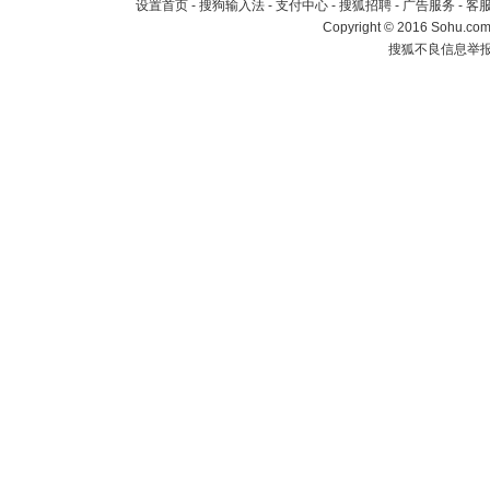
设置首页
-
搜狗输入法
-
支付中心
-
搜狐招聘
-
广告服务
-
客
Copyright
©
2016 Sohu.com 
搜狐不良信息举