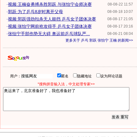
·
视频:王楠奋勇搏杀胜郭跃 与张怡宁会师决赛
08-08-22 11:57
·
郭跃:为了乒乓8岁时离开父母
08-08-18 10:07
·
视频:郭跃强劲扣杀无人能挡 乒乓女子团体决赛
08-08-17 21:05
·
视频:张怡宁网前抢攻得手 乒乓女子团体决赛
08-08-17 20:16
·
张怡宁手部伤势无大碍 奥运前乒乓球队严...
08-06-21 08:04
更多关于
乒乓 郭跃 张怡宁 王楠
的新闻>>
用户：
匿名
隐藏地址
设为辩论话题
*搜狗拼音输入法，中文处理专家>>