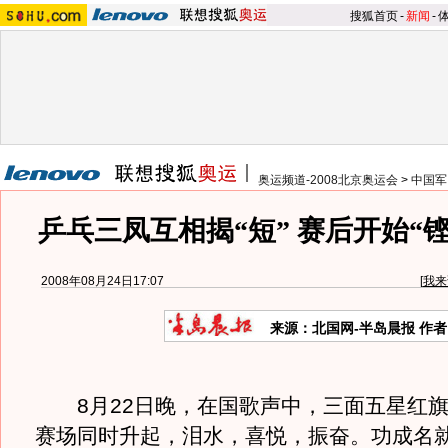
搜狐首页
-
新闻
-
奥运频道-2008北京奥运会
>
中国军
乒乓三凤互相揭“短” 赛后开始“
2008年08月24日17:07
[
我来
来源：北国网-半岛晨报 作者
8月22日晚，在国歌声中，三面五星红旗
赛场同时升起，泪水，喜悦，振奋。功成名