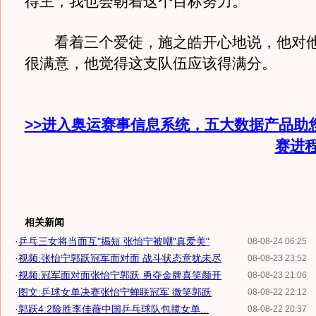
得主，我也会朝着这个目标努力。”
看着三个爱徒，施之皓开心地说，他对他
很满意，他觉得这支队伍应该得满分。
>>进入奥运赛事信息系统，五大数据产品助
赛进
相关新闻
·
乒乓三女将当面互"揭短 张怡宁被嘲"真爱美"
08-08-24 06:25
·
视频:张怡宁郭跃冠军面对面 战斗状态意犹未尽
08-08-23 23:52
·
视频:冠军面对面张怡宁郭跃 勇夺金牌喜笑颜开
08-08-23 21:06
·
图文:乒球女单决赛张怡宁蝉联冠军 微笑郭跃
08-08-22 22:12
·
郭跃4:2险胜李佳薇中国乒乓球队包揽女单...
08-08-22 20:37