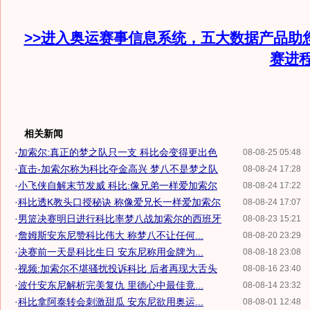
>>进入奥运赛事信息系统，五大数据产品助
赛进
相关新闻
·
加索尔:真正的梦之队只一支 科比会变得更出色
08-08-25 05:48
·
直击-加索尔称为科比夺金高兴 梦八不是梦之队
08-08-24 17:28
·
小飞侠自解末节发威 科比:像兄弟一样爱加索尔
08-08-24 17:22
·
科比透K教头口授秘诀 称像爱兄长一样爱加索尔
08-08-24 17:07
·
男篮决赛明日进行科比率梦八战加索尔的西班牙
08-08-23 15:21
·
詹姆斯安东尼赞科比伟大 称梦八不让任何...
08-08-20 23:29
·
决赛前一天是科比生日 安东尼称用金牌为...
08-08-18 23:08
·
视频:加索尔不堪骚扰投诉科比 后者再现大舌头
08-08-16 23:40
·
波什安东尼解析完美复仇 里德心中最佳竟...
08-08-14 23:32
·
科比拿阿泰转会刺激甜瓜 安东尼欲用奥运...
08-08-01 12:48