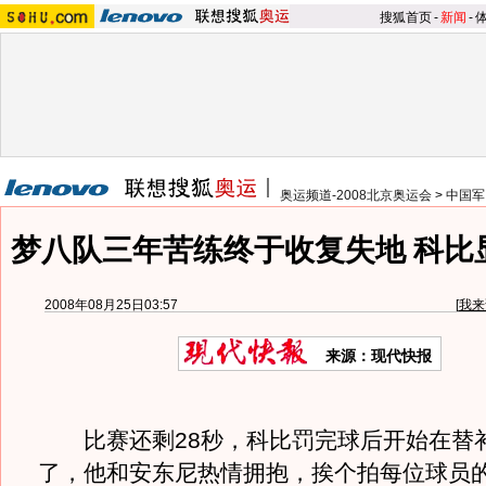
搜狐首页
-
新闻
-
奥运频道-2008北京奥运会
>
中国军
梦八队三年苦练终于收复失地 科比
2008年08月25日03:57
[
我来
来源：现代快报
比赛还剩28秒，科比罚完球后开始在替
了，他和安东尼热情拥抱，挨个拍每位球员