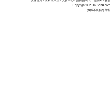
设置首页
-
搜狗输入法
-
支付中心
-
搜狐招聘
-
广告服务
-
客
Copyright
©
2016 Sohu.com 
搜狐不良信息举