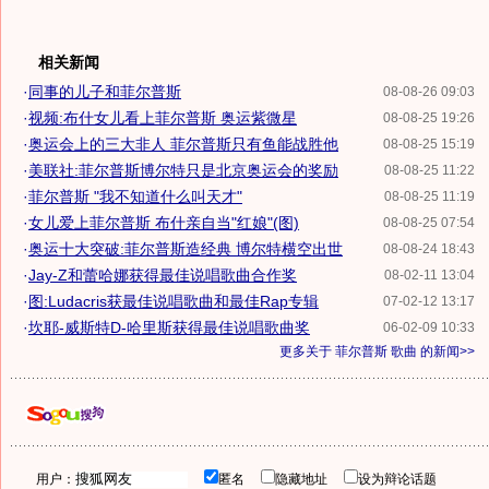
相关新闻
·
同事的儿子和菲尔普斯
08-08-26 09:03
·
视频:布什女儿看上菲尔普斯 奥运紫微星
08-08-25 19:26
·
奥运会上的三大非人 菲尔普斯只有鱼能战胜他
08-08-25 15:19
·
美联社:菲尔普斯博尔特只是北京奥运会的奖励
08-08-25 11:22
·
菲尔普斯 "我不知道什么叫天才"
08-08-25 11:19
·
女儿爱上菲尔普斯 布什亲自当"红娘"(图)
08-08-25 07:54
·
奥运十大突破:菲尔普斯造经典 博尔特横空出世
08-08-24 18:43
·
Jay-Z和蕾哈娜获得最佳说唱歌曲合作奖
08-02-11 13:04
·
图:Ludacris获最佳说唱歌曲和最佳Rap专辑
07-02-12 13:17
·
坎耶-威斯特D-哈里斯获得最佳说唱歌曲奖
06-02-09 10:33
更多关于
菲尔普斯 歌曲
的新闻>>
用户：
匿名
隐藏地址
设为辩论话题