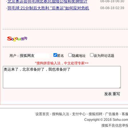
·
北京奥运会羽毛球比赛总成绩公报和奖牌统计
08-08-18 06:30
·
羽毛球:21分制后大胜利 "后奥运"如何应对危机
08-08-18 02:39
用户：
匿名
隐藏地址
设为辩论话题
*搜狗拼音输入法，中文处理专家>>
设置首页
-
搜狗输入法
-
支付中心
-
搜狐招聘
-
广告服务
-
客
Copyright
©
2016 Sohu.com 
搜狐不良信息举