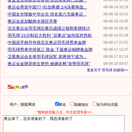
·
黄金宝告别奥运会赛场 坦言离奖牌已经越...
08-08-18 16:19
·
奥运会男篮中国77-91负希腊 1/4决赛将战...
08-08-18 16:19
·
中国女垒惜败中华台北 排名第六无缘奥运...
08-08-18 16:12
·
奥运会皮划艇静水项目开赛
08-08-18 15:45
·
北京奥运会羽毛球比赛总成绩公报和奖牌统计
08-08-18 06:30
·
羽毛球:21分制后大胜利 "后奥运"如何应对危机
08-08-18 02:39
·
中国选手林丹夺得北京奥运羽毛球男单金牌
08-08-17 21:51
·
羽毛球男单夺得第三 陈金:下届奥运铜牌换金牌
08-08-17 12:37
·
卫冕奥运会女单羽毛球冠军 老将张宁成为...
08-08-17 01:14
·
奥运会金牌是终生梦想 她俩诠释"攻势羽毛球"
08-08-16 04:07
更多关于
羽毛球
的新闻>>
用户：
匿名
隐藏地址
设为辩论话题
*搜狗拼音输入法，中文处理专家>>