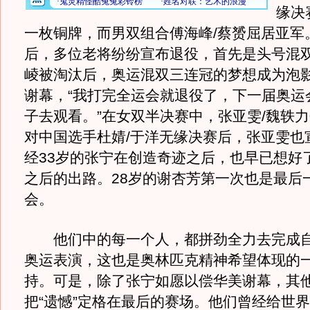
缘决
一枚铜牌，而男双组合傅海峰/蔡赟屈居亚军
后，多位老将纷纷宣布退役，首先是头号混双
崚被淘汰后，奥运混双三连冠的梦想成为泡
谢幕，“我打完全运会就退役了，下一届奥运
子去观看。”在女双半决赛中，张亚雯/魏轶力
对中国选手杜婧/于洋无缘决赛后，张亚雯也
经33岁的张宁在创造奇迹之后，也早已想好
之后的出路。28岁的谢杏芳第一次也是最后
会。
他们中的每一个人，都拼劲全力去完成自
奥运表演，这也是奥林匹克精神希望体现的
持。可是，除了张宁如愿以偿华美谢幕，其
把“遗憾”定格在最后的赛场。他们曾经给世