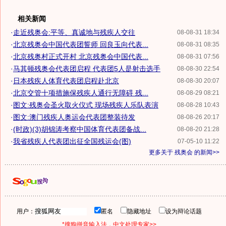
相关新闻
·
走近残奥会:平等、真诚地与残疾人交往
08-08-31 18:34
·
北京残奥会中国代表团誓师 回良玉向代表...
08-08-31 08:35
·
北京残奥村正式开村 北京残奥会中国代表...
08-08-31 07:56
·
马其顿残奥会代表团启程 代表团5人是射击选手
08-08-30 22:54
·
日本残疾人体育代表团启程赴北京
08-08-30 20:07
·
北京交管十项措施保残疾人通行无障碍 残...
08-08-29 08:21
·
图文:残奥会圣火取火仪式 现场残疾人乐队表演
08-08-28 10:43
·
图文:澳门残疾人奥运会代表团整装待发
08-08-26 20:17
·
(时政)(3)胡锦涛考察中国体育代表团备战...
08-08-20 21:28
·
我省残疾人代表团出征全国残运会(图)
07-05-10 11:22
更多关于
残奥会
的新闻>>
用户：
匿名
隐藏地址
设为辩论话题
*搜狗拼音输入法，中文处理专家>>