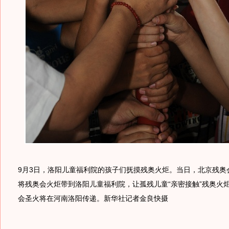
9月3日，洛阳儿童福利院的孩子们抚摸残奥火炬。当日，北京残奥
将残奥会火炬带到洛阳儿童福利院，让孤残儿童“亲密接触”残奥火炬
会圣火将在河南洛阳传递。新华社记者金良快摄