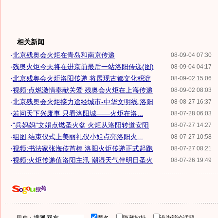
相关新闻
·
北京残奥会火炬在青岛和南京传递
08-09-04 07:30
·
残奥火炬今天将在进京前最后一站洛阳传递(图)
08-09-04 04:17
·
北京残奥会火炬洛阳传递 将展现古都文化积淀
08-09-02 15:06
·
视频:点燃激情奉献关爱 残奥会火炬在上海传递
08-09-02 08:03
·
北京残奥会火炬接力途经城市-中华文明线:洛阳
08-08-27 16:37
·
若问天下兴废事 只看洛阳城——火炬在洛...
08-07-28 06:03
·
"兵妈妈"文娟点燃圣火盆 火炬从洛阳转道安阳
08-07-27 14:27
·
组图:结束仪式上美丽礼仪小姐点亮洛阳火...
08-07-27 10:58
·
视频:书法家张海传首棒 洛阳火炬传递正式起跑
08-07-27 08:21
·
视频:火炬传递值洛阳主汛 潮湿天气伴明日圣火
08-07-26 19:49