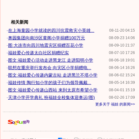
相关新闻
·
在上海童园小学就读的四川抗震救灾小英雄...
08-11-20 04:15
·
奥园集团向南沙区黄阁小学捐赠100万元
08-09-23 14:06
·
图:大连市向四川地震灾区捐赠百花小学
08-09-10 21:37
·
福娃爱心传递太白社区捐赠纪实
08-07-10 17:26
·
图文:福娃爱心活动走进黑龙江 走进阳明小学
08-06-18 19:01
·
联想在重庆举行发布会 向灾区小学捐赠电...
08-06-14 16:26
·
图文:福娃爱心传递内蒙古站 走进黑兰不塔小学
08-06-02 15:24
·
福娃传情 陶行知小学的孩子们为领导佩戴...
08-05-14 16:39
·
图文:福娃爱心传递山西站 来到太原市希望小学
08-04-01 15:19
·
天津小学开学典礼 扮福娃全校集体迎奥运(图)
08-02-26 17:09
更多关于
福娃
的新闻>>