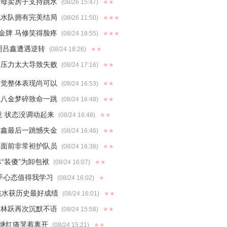
父母卖房子支持跳水
(08/26 15:47)
★★
跳水队拥有完美结局
(08/26 11:50)
★★★
金牌 马修笑得脸疼
(08/24 18:55)
★★★
 周吕鑫遭遇逆转
(08/24 18:26)
★★
：压力太大导致失败
(08/24 17:16)
★★
鑫觉整体表现尚可以
(08/24 16:53)
★★
水八金梦碎致命一跳
(08/24 16:48)
★★
意 状态没调动起来
(08/24 16:48)
★★
吕鑫最后一跳憾失金
(08/24 16:46)
★★
体面前非常袒护队员
(08/24 16:36)
★★
“装傻”为卸包袱
(08/24 16:07)
★★
对手心态值得我学习
(08/24 16:02)
★
跳水获历史最好成绩
(08/24 16:01)
★★
起林跃再次沉默不语
(08/24 15:58)
★★
周继红痛哭着离开
(08/24 15:21)
★★