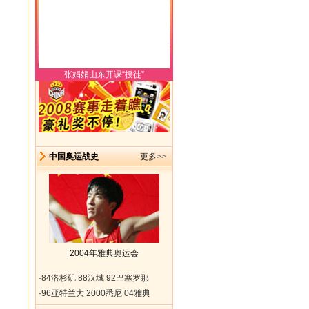
张娟娟山东开课“授徒”
中国奥运战史
更多
>>
2004年雅典奥运会
·
84洛杉矶
88汉城
92巴塞罗那
·
96亚特兰大
2000悉尼
04雅典