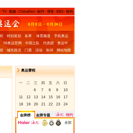
-
TV
-
视频
-
ChinaRen
-
邮件
-
博客
-
BBS
-
搜狗
炬
特别策划
各界
体育频道
手机奥运
08奥运官网
中国之队
代表团
奥运中
馆
城市路况
门票
活动
热词
网站地图
奥运赛程
一
二
三
四
五
六
日
6
7
8
9
10
11
12
13
14
15
16
17
18
19
20
21
22
23
24
特约
金牌榜
金牌专题
全部