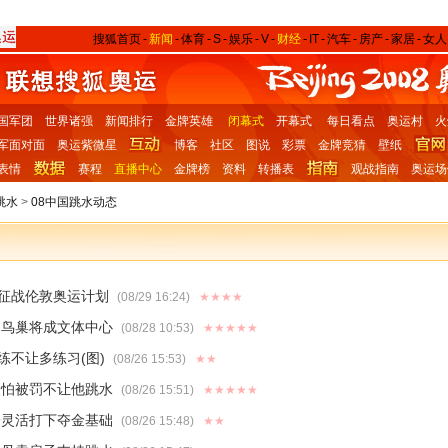
搜狐首页
-
新闻
-
体育
-
S
-
娱乐
-
V
-
财经
-
IT
-
汽车
-
房产
-
家居
-
女人
国军团
世界诸强
新闻排行
金牌英雄
闭幕式
开幕式
每日看点
奥运村
火
军面对面
奥运紫微星
博客
社区
图说
彩票
金牌竞猜
壁纸
表情
赛程
直播中心
金牌榜
资料
转播表
观战指南
奥运场
跳水
>
08中国跳水动态
征战伦敦奥运计划
(08/29 16:24)
★★★★
 鸟巢将成文体中心
(08/28 10:53)
★★★★★
练不让多练习(图)
(08/26 15:53)
★★
最怕被罚不让他跳水
(08/26 15:51)
★★★★★
子灵活打下夺金基础
(08/26 15:48)
★★