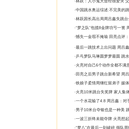
·
林跃：人小鬼大曾经很爱哭 
·
中国跳水奥运综述:不完美的
·
林跃因长高出局周吕鑫失跳台
·
“梦之队”包揽8金牌功亏一篑
·
憾失一金瑕不掩瑜 田亮点评
·
最后一跳技术上出问题 周吕
·
乒乓梦队马琳圆梦梦最圆 跳
·
火亮对自己6个动作全都不满
·
田亮之后男子跳台新希望 周
·
铁娘子柔情周继红留弟子 媒
·
火亮10米跳台失奖牌 家人集体
·
一个水花输了4.8 周吕鑫：
·
男子10米台夺银也是一种美 
·
一波三折终未能夺牌 火亮想
·
“梦八”在最后一刻破碎 领队