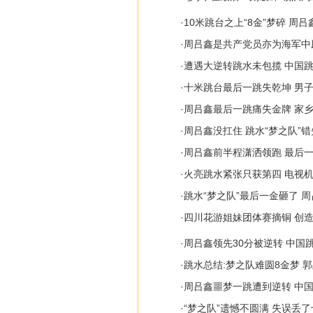
·
10米跳台之上“8金”梦碎 周
·
周吕鑫是共产党员亦为海军中
·
遭遇大逆转跳水未包揽 中国
·
十米跳台最后一跳失乾坤 男子
·
周吕鑫最后一跳痛失金牌 家
·
周吕鑫没扛住 跳水“梦之队”
·
周吕鑫前半程潇洒领跑 最后
·
火亮跳水紧张只获第四 电视
·
跳水“梦之队”最后一金砸了 
·
四川花游姐妹团体赛摘铜 创
·
周吕鑫领先30分被逆转 中国
·
跳水总结:梦之队难圆8金梦 
·
周吕鑫噩梦一跳遭到逆转 中国
·
“梦之队”遗憾不圆满 失误丢