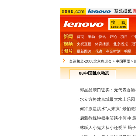
首页
滚动
快讯
评论
项目
中
央视直播
体育播报
北京播报
冠
国
最新图片
花边
夺金时刻
明星
奥运频道-2008北京奥运会
>
中国军团
>
08中国跳水动态
·
郭晶晶亲口证实：无代表香港
·
水立方将建京城最大水上乐园
·
何冲原是跳水"人来疯" 最怕教
·
启蒙教练钟权生笑谈小何冲 
·
林跃人小鬼大从小还爱哭 脑