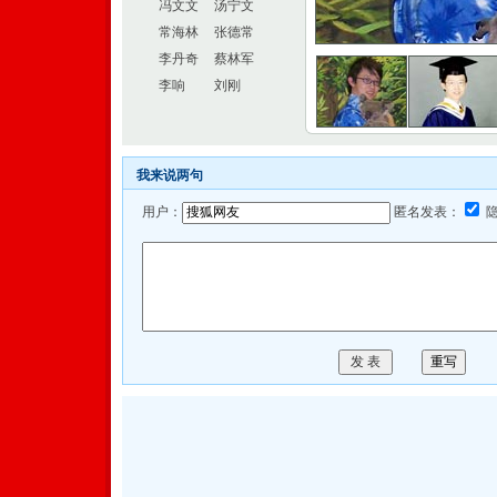
冯文文
汤宁文
常海林
张德常
李丹奇
蔡林军
李响
刘刚
我来说两句
用户：
匿名发表：
隐