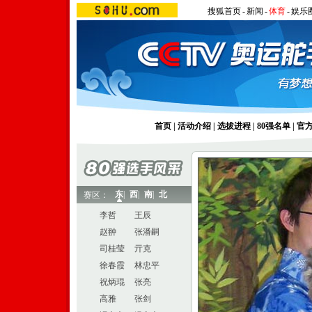
搜狐首页
-
新闻
-
体育
-
娱乐
首页
|
活动介绍
|
选拔进程
|
80强名单
|
官
东
|
西
|
南
|
北
赛区：
李哲
王辰
赵翀
张潘嗣
司桂莹
亓克
徐春霞
林忠平
祝炳琨
张亮
高雅
张剑