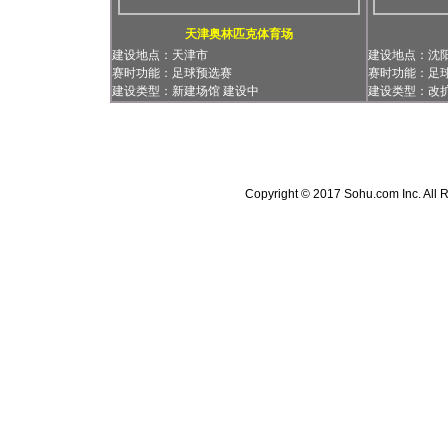
天津奥林匹克体育场
建设地点：天津市
建设地点：沈
赛时功能：足球预选赛
赛时功能：足
建设类型：新建场馆 建设中
建设类型：改
Copyright © 2017 Sohu.com Inc. A