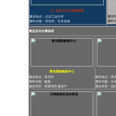
11 北京工业大学体育馆
建设
建设地点：北京工业大学
赛时
赛时功能：羽毛球、艺术体操
奥运京外比赛场馆
青岛国际帆船中心
建设地点：青岛市
建设地点：香
赛时功能：帆船
赛时功能：马
建设类型：新建场馆 建设中
建设类型：改