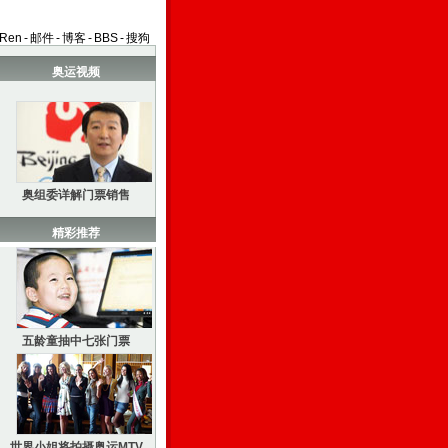
aRen
-
邮件
-
博客
-
BBS
-
搜狗
奥运视频
奥组委详解门票销售
精彩推荐
五龄童抽中七张门票
世界小姐将拍摄奥运MTV