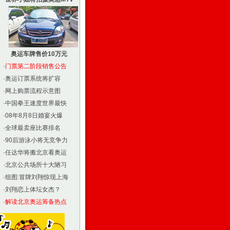
奥运车牌售价10万元
·
门票第二阶段销售公告
·
奥运订票系统将扩容
·
网上购票流程示意图
·
中国拳王速度世界最快
·
08年8月8日婚宴火爆
·
全球最卖座比赛排名
·
90后游泳小将无竞争力
·
任达华将搬北京看奥运
·
北京公共场所十大陋习
·
组图:冒牌刘翔惊现上海
·
刘翔恋上体坛女杰？
·
解读北京奥运筹备热点