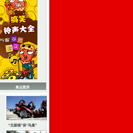
奥运图库
“北极猫”保“鸟巢”