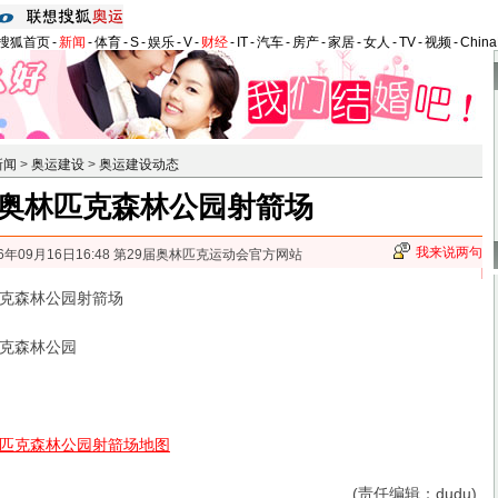
搜狐首页
-
新闻
-
体育
-
S
-
娱乐
-
V
-
财经
-
IT
-
汽车
-
房产
-
家居
-
女人
-
TV
-
视频
-
Chin
新闻
>
奥运建设
>
奥运建设动态
奥林匹克森林公园射箭场
我来说两句
06年09月16日16:48 第29届奥林匹克运动会官方网站
克森林公园射箭场
克森林公园
匹克森林公园射箭场地图
(责任编辑：dudu)