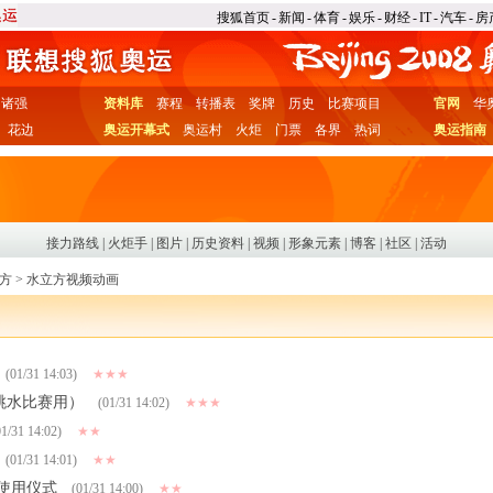
搜狐首页
-
新闻
-
体育
-
娱乐
-
财经
-
IT
-
汽车
-
房
诸强
资料库
赛程
转播表
奖牌
历史
比赛项目
官网
华
花边
奥运开幕式
奥运村
火炬
门票
各界
热词
奥运指南
接力路线
|
火炬手
|
图片
|
历史资料
|
视频
|
形象元素
|
博客
|
社区
|
活动
方
>
水立方视频动画
(01/31 14:03)
★★★
跳水比赛用）
(01/31 14:02)
★★★
1/31 14:02)
★★
(01/31 14:01)
★★
使用仪式
(01/31 14:00)
★★