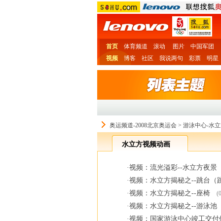
首页
体育频道
滚动
图片
中国军团
视频
博客
社区
我说两句
彩票
明星
奥运频道-2008北京奥运会
>
游泳中心-水立
水立方视频动画
·
视频：流光溢彩--水立方夜景
·
视频：水立方揭秘之--跳台（
·
视频：水立方揭秘之--座椅
(0
·
视频：水立方揭秘之--游泳池
·
视频：国家游泳中心竣工交付