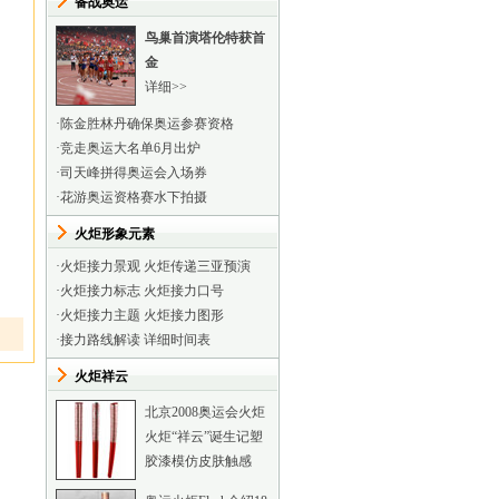
备战奥运
鸟巢首演塔伦特获首
金
详细>>
·
陈金胜林丹确保奥运参赛资格
·
竞走奥运大名单6月出炉
·
司天峰拼得奥运会入场券
·
花游奥运资格赛水下拍摄
火炬形象元素
·
火炬接力景观
火炬传递三亚预演
·
火炬接力标志
火炬接力口号
·
火炬接力主题
火炬接力图形
·
接力路线解读
详细时间表
火炬祥云
北京2008奥运会火炬
火炬“祥云”诞生记
塑
胶漆模仿皮肤触感