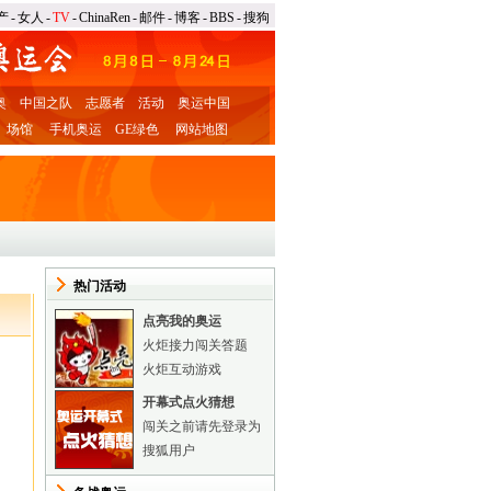
产
-
女人
-
TV
-
ChinaRen
-
邮件
-
博客
-
BBS
-
搜狗
奥
中国之队
志愿者
活动
奥运中国
场馆
手机奥运
GE绿色
网站地图
热门活动
点亮我的奥运
火炬接力闯关答题
火炬互动游戏
开幕式点火猜想
闯关之前请先登录为
搜狐用户