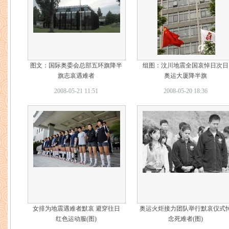
图文：国际奥委会总部五环旗降半
组图：汶川地震全国哀悼日次日
旗志哀遇难者
奥运大厦降半旗
2008-05-21 11:51
2008-05-20 18:36
女排为地震遇难者默哀 避穿往日
奥运火炬接力团队举行默哀仪式
红色运动服(图)
念死难者(图)