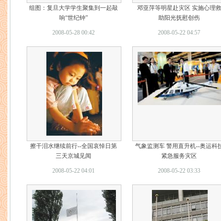
组图：复旦大学学生聚集到一起敲
邓亚萍等明星赴灾区 实施心理
响“世纪钟”
助阳光抚慰创伤
2008-05-28 00:42
2008-05-22 04:57
擦干泪水继续前行--全国哀悼日第
气象监测车 警用直升机--奥运科
三天京城见闻
紧急服务灾区
2008-05-22 04:01
2008-05-22 03:33