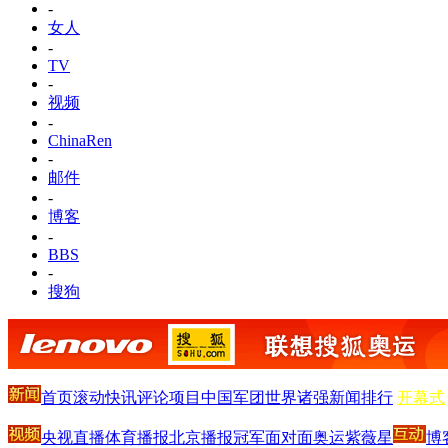
-
女人
-
TV
-
视频
-
ChinaRen
-
邮件
-
博客
-
BBS
-
搜狗
首页
滚动
快讯
评论
项目
中国军团
世界诸强
新闻排行
开幕式
央视直播
体育播报
北京播报
冠军面对面
奥运紫薇星
博