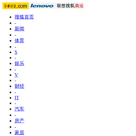
搜狐首页
-
新闻
-
体育
-
S
-
娱乐
-
V
-
财经
-
IT
-
汽车
-
房产
-
家居