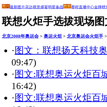
最新图片
花边
视觉盛宴
明星
备战
赛程
直播中心
金牌榜
联想火炬手选拔现场图
北京2008年奥运会
>
奥运火炬
>
北京奥运会火炬手
·
图文：联想扬天科技奥
09:47)
·
图文:联想奥运火炬百
16:42)
·
图文:联想奥运火炬百