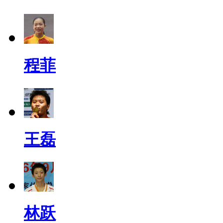
程菲
王磊
林跃