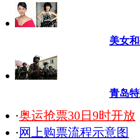
美女和
青岛特
·
奥运抢票30日9时开放
·
网上购票流程示意图