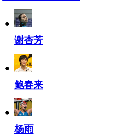
谢杏芳
鲍春来
杨雨