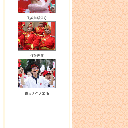
优美舞蹈添彩
打鼓表演
市民为圣火加油