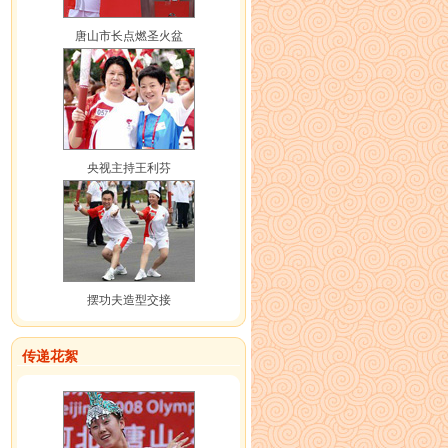
唐山市长点燃圣火盆
央视主持王利芬
摆功夫造型交接
传递花絮