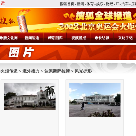
搜狐首页
-
新闻
-
体育
-
娱乐
-
财经
-
IT
-
汽车
-
房
希腊文化周
新闻速递
精彩图库
视频播报
市长访谈
采访手记
会火炬传递
>
境外接力
>
达累斯萨拉姆
>
风光掠影