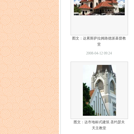
图文：达累斯萨拉姆路德派基督教
堂
2008-04-12 09:24
图文：达市地标式建筑 圣约瑟夫
天主教堂