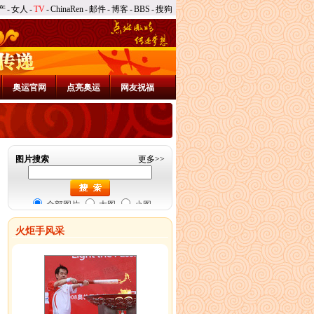
产
-
女人
-
TV
-
ChinaRen
-
邮件
-
博客
-
BBS
-
搜狗
奥运官网
点亮奥运
网友祝福
图片搜索
更多
>>
全部图片
大图
小图
火炬手风采