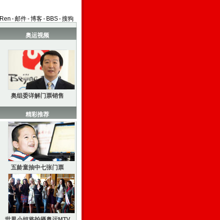
aRen
-
邮件
-
博客
-
BBS
-
搜狗
奥运视频
奥组委详解门票销售
精彩推荐
五龄童抽中七张门票
世界小姐将拍摄奥运MTV