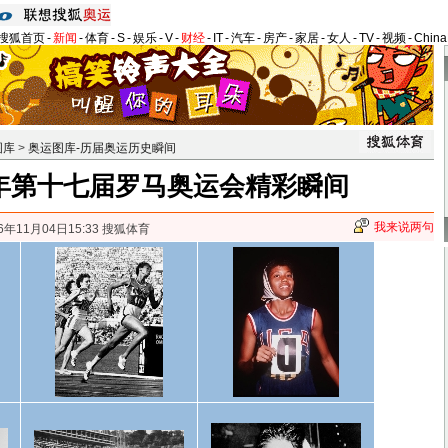
搜狐首页
-
新闻
-
体育
-
S
-
娱乐
-
V
-
财经
-
IT
-
汽车
-
房产
-
家居
-
女人
-
TV
-
视频
-
Chin
图库
>
奥运图库-历届奥运历史瞬间
0年第十七届罗马奥运会精彩瞬间
我来说两句
6年11月04日15:33 搜狐体育