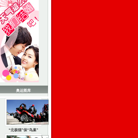
奥运图库
“北极猫”保“鸟巢”