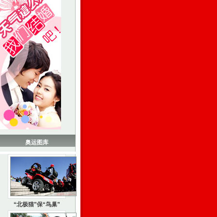
奥运图库
“北极猫”保“鸟巢”