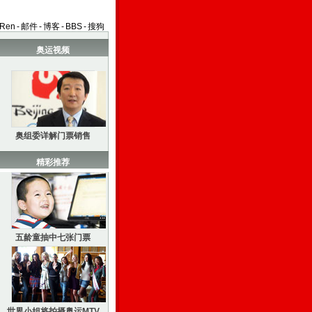
aRen
-
邮件
-
博客
-
BBS
-
搜狗
奥运视频
奥组委详解门票销售
精彩推荐
五龄童抽中七张门票
世界小姐将拍摄奥运MTV