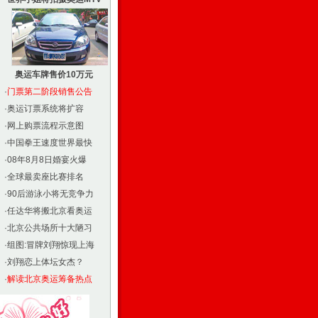
奥运车牌售价10万元
·
门票第二阶段销售公告
·
奥运订票系统将扩容
·
网上购票流程示意图
·
中国拳王速度世界最快
·
08年8月8日婚宴火爆
·
全球最卖座比赛排名
·
90后游泳小将无竞争力
·
任达华将搬北京看奥运
·
北京公共场所十大陋习
·
组图:冒牌刘翔惊现上海
·
刘翔恋上体坛女杰？
·
解读北京奥运筹备热点