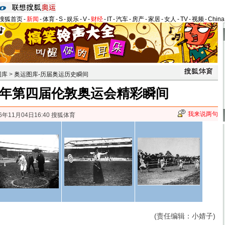
搜狐首页
-
新闻
-
体育
-
S
-
娱乐
-
V
-
财经
-
IT
-
汽车
-
房产
-
家居
-
女人
-
TV
-
视频
-
Chin
图库
>
奥运图库-历届奥运历史瞬间
08年第四届伦敦奥运会精彩瞬间
我来说两句
6年11月04日16:40 搜狐体育
(责任编辑：小婧子)