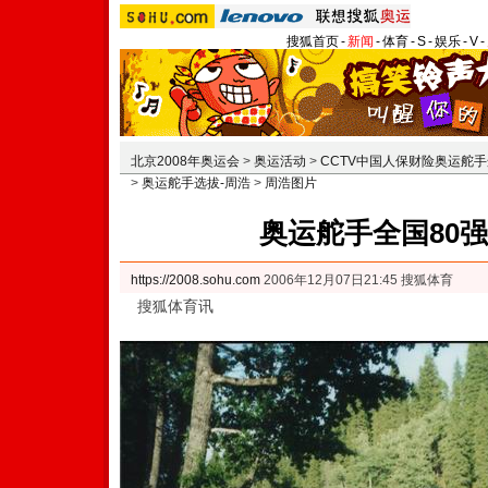
搜狐首页
-
新闻
-
体育
-
S
-
娱乐
-
V
-
北京2008年奥运会
>
奥运活动
>
CCTV中国人保财险奥运舵
>
奥运舵手选拔-周浩
>
周浩图片
奥运舵手全国80强
https://2008.sohu.com
2006年12月07日21:45 搜狐体育
搜狐体育讯