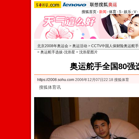
搜狐首页
-
新闻
-
体育
-
S
-
娱乐
-
V
-
北京2008年奥运会
>
奥运活动
>
CCTV中国人保财险奥运舵
>
奥运舵手选拔-沈崇星
>
沈崇星图片
奥运舵手全国80强
https://2008.sohu.com
2006年12月07日22:18 搜狐体育
搜狐体育讯