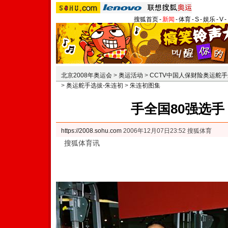
搜狐首页
-
新闻
-
体育
-
S
-
娱乐
-
V
-
北京2008年奥运会
>
奥运活动
>
CCTV中国人保财险奥运舵
>
奥运舵手选拔-朱连初
>
朱连初图集
手全国80强选手 
https://2008.sohu.com
2006年12月07日23:52 搜狐体育
搜狐体育讯