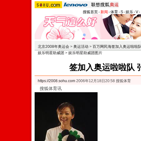
搜狐首页
-
新闻
-
体育
-
S
-
娱乐
-
V
-
北京2008年奥运会
>
奥运活动
>
百万网民海签加入奥运啦啦
娱乐明星助威团
>
娱乐明星助威团图片
签加入奥运啦啦队 
https://2008.sohu.com
2006年12月18日20:58 搜狐体育
搜狐体育讯