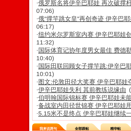
·
俄罗斯名将伊辛巴耶娃 再次破撑
07:06)
·
俄"撑竿跳女皇"再创奇迹 伊辛巴
06:17)
·
纽约米尔罗斯室内赛 伊辛巴耶娃
11:32)
·
国际体育记协年度男女最佳 费德
10:40)
·
国际田联回顾女子撑竿跳:伊辛巴
10:01)
·
图文:伦敦田径大奖赛 伊辛巴耶娃
·
伊辛巴耶娃失利 其前教练说缘由
·
伯明翰国际锦标赛 伊辛巴耶娃未
·
备战室内田径世锦赛 伊辛巴耶娃
·
5.15米不是终点 伊辛巴耶娃继续
我来说两句
全部跟帖
精华帖