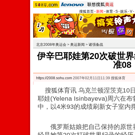
搜狐首页
-
新闻
-
体育
-
S
-
娱乐
-
V
-
北京2008年奥运会
>
奥运新闻
>
诸强备战
伊辛巴耶娃第20次破世界
准08
https://2008.sohu.com
2007年02月11日11:39 搜狐体育
搜狐体育讯 乌克兰顿涅茨克10
耶娃(Yelena Isinbayeva)周六在布
中，以4米93的成绩刷新女子室内
俄罗斯姑娘把自己保持的原世界
经是她第20次打破世界纪录的经历