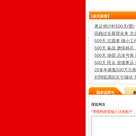
【相关新闻】
·
奥运倒计时500天(图)
·
回顾过去展望未来 北
·
500天 志愿者 细小工
·
500天 备战 磨练精兵
·
500天 场馆 总攻号角
·
500天 民众 迎接奥运
·
20多年募集500万元
·
刘翔低调回京引骚动 
我来说两句
*用搜狗拼音输入法发帖子，