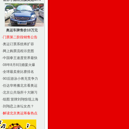
奥运车牌售价10万元
·
门票第二阶段销售公告
·
奥运订票系统将扩容
·
网上购票流程示意图
·
中国拳王速度世界最快
·
08年8月8日婚宴火爆
·
全球最卖座比赛排名
·
90后游泳小将无竞争力
·
任达华将搬北京看奥运
·
北京公共场所十大陋习
·
组图:冒牌刘翔惊现上海
·
刘翔恋上体坛女杰？
·
解读北京奥运筹备热点