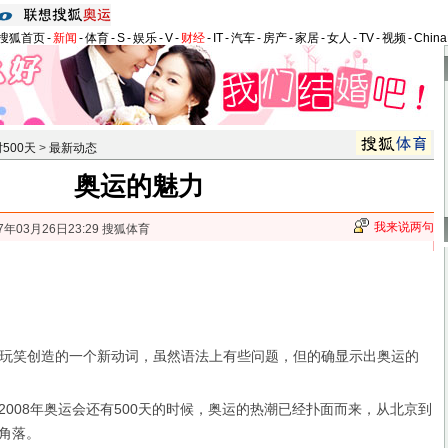
搜狐首页
-
新闻
-
体育
-
S
-
娱乐
-
V
-
财经
-
IT
-
汽车
-
房产
-
家居
-
女人
-
TV
-
视频
-
Chin
500天
>
最新动态
奥运的魅力
我来说两句
7年03月26日23:29 搜狐体育
？
笑创造的一个新动词，虽然语法上有些问题，但的确显示出奥运的
2008年奥运会还有500天的时候，奥运的热潮已经扑面而来，从北京到
角落。