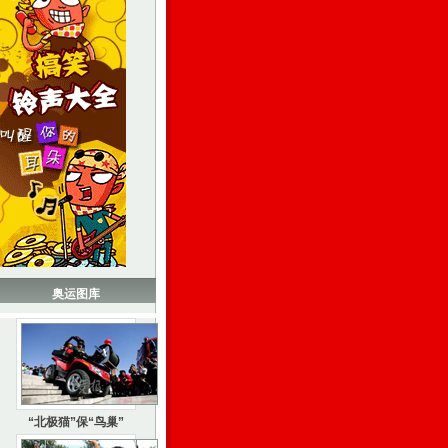
奥运图库
“北极猫”保“鸟巢”