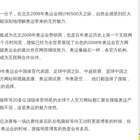
子，在北京2008年奥运会倒计时500天之际，自然会感受到巨大
能深刻地理解奥运带来的无穷魅力。
搜狐成为北京2008年奥运会赞助商，也是百年奥运历史上第一个互联网
6个月时间里，搜狐已经为全世界展现了出色的2008年奥运会官方网
届奥运会的最出色官网而继续努力。奥运像磁石一样，各官方机构、
成为互联网合作伙伴。
8年奥运会中国体育代表团、足球中国之队、中超联赛、篮球中国之
A官方网站和视频直播、奥运测试赛、华奥星空……他们都选择了搜狐，
运的选择。
晖等20多位顶级体育明星的全球个人官方网站都汇聚在搜狐奥运产
能不说，这是奥运的魅力使然。
总决赛每一场比赛结束后趴在电脑前等待王治郅更新博客的时候，你
8年奥运会的时候，搜狐明星博客的热度会有多高。