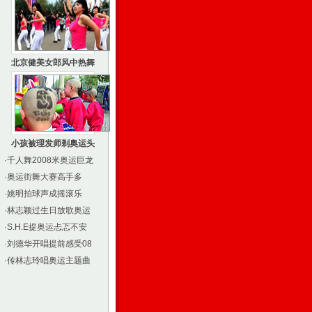
北京健美女郎风中热舞
小孩被理发师剃奥运头
·
千人舞2008米奥运巨龙
·
奥运街舞大赛高手多
·
姚明拍球声成摇滚乐
·
林志颖过生日放歌奥运
·
S.H.E提奥运忐忑不安
·
刘德华开唱提前感受08
·
传林志玲唱奥运主题曲