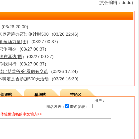
(责任编辑：dudu)
(03/26 20:00)
京奥运筹办迈过倒计时500
(03/26 22:46)
作 蕴涵力量(图)
(03/27 00:37)
 只争朝夕
(03/27 00:37)
 响在耳边(图)
(03/27 00:37)
 你我同行
(03/27 00:37)
善款 “慈善爷爷”看病有义诊
(03/26 17:24)
不确定是否参加500天活动
(03/26 16:39)
全部跟帖
精华帖
辩论区
用户：
匿名发表：
匿名发表：
体验更流畅的中文输入>>