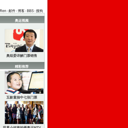
aRen
-
邮件
-
博客
-
BBS
-
搜狗
奥运视频
奥组委详解门票销售
精彩推荐
五龄童抽中七张门票
世界小姐将拍摄奥运MTV