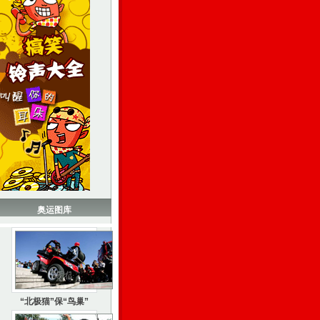
奥运图库
“北极猫”保“鸟巢”