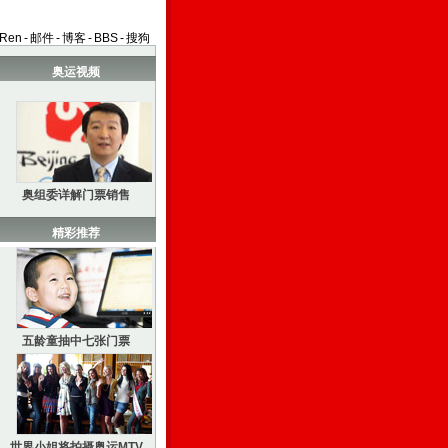
aRen
-
邮件
-
博客
-
BBS
-
搜狗
奥运视频
奥组委详解门票销售
精彩推荐
五龄童抽中七张门票
世界小姐将拍摄奥运MTV