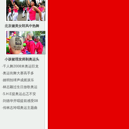
北京健美女郎风中热舞
小孩被理发师剃奥运头
·
千人舞2008米奥运巨龙
·
奥运街舞大赛高手多
·
姚明拍球声成摇滚乐
·
林志颖过生日放歌奥运
·
S.H.E提奥运忐忑不安
·
刘德华开唱提前感受08
·
传林志玲唱奥运主题曲