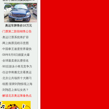
奥运车牌售价10万元
·
门票第二阶段销售公告
·
奥运订票系统将扩容
·
网上购票流程示意图
·
中国拳王速度世界最快
·
08年8月8日婚宴火爆
·
全球最卖座比赛排名
·
90后游泳小将无竞争力
·
任达华将搬北京看奥运
·
北京公共场所十大陋习
·
组图:冒牌刘翔惊现上海
·
刘翔恋上体坛女杰？
·
解读北京奥运筹备热点