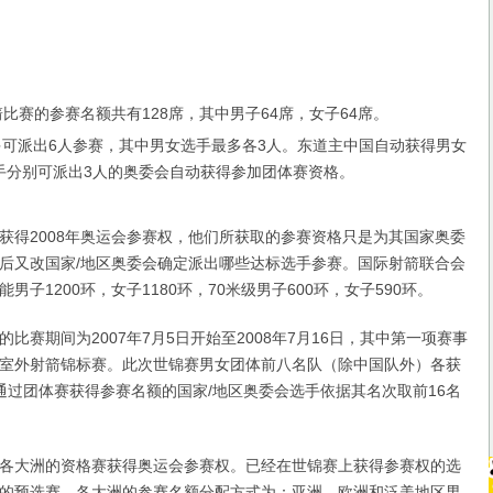
比赛的参赛名额共有128席，其中男子64席，女子64席。
多可派出6人参赛，其中男女选手最多各3人。东道主中国自动获得男女
手分别可派出3人的奥委会自动获得参加团体赛资格。
2008年奥运会参赛权，他们所获取的参赛资格只是为其国家奥委
后又改国家/地区奥委会确定派出哪些达标选手参赛。国际射箭联合会
男子1200环，女子1180环，70米级男子600环，女子590环。
赛期间为2007年7月5日开始至2008年7月16日，其中第一项赛事
室外射箭锦标赛。此次世锦赛男女团体前八名队（除中国队外）各获
通过团体赛获得参赛名额的国家/地区奥委会选手依据其名次取前16名
大洲的资格赛获得奥运会参赛权。已经在世锦赛上获得参赛权的选
的预选赛。各大洲的参赛名额分配方式为：亚洲、欧洲和泛美地区男