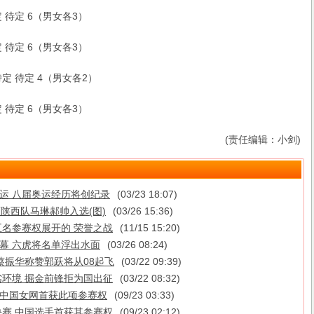
待定 6（男女各3）
待定 6（男女各3）
 待定 4（男女各2）
待定 6（男女各3）
(责任编辑：小剑)
奥运 八届奥运经历将创纪录
(03/23 18:07)
原陕西队马琳郝帅入选(图)
(03/26 15:36)
名参赛权展开的 荣誉之战
(11/15 15:20)
落幕 六虎将名单浮出水面
(03/26 08:24)
蔡振华称赞郭跃将从08起飞
(03/22 09:39)
环境 掘金前锋拒为国出征
(03/22 08:32)
赛 中国女网首获此项参赛权
(09/23 03:33)
赛 中国选手首获其参赛权
(09/23 02:12)