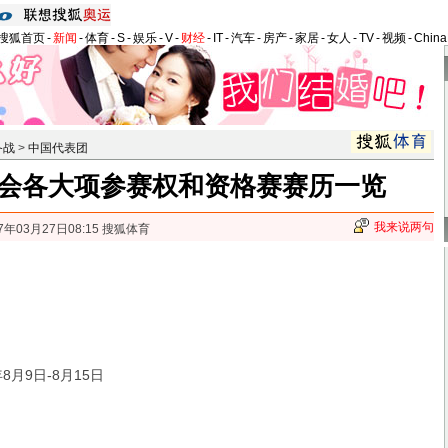
搜狐首页
-
新闻
-
体育
-
S
-
娱乐
-
V
-
财经
-
IT
-
汽车
-
房产
-
家居
-
女人
-
TV
-
视频
-
Chin
备战
>
中国代表团
会各大项参赛权和资格赛赛历一览
我来说两句
7年03月27日08:15 搜狐体育
月9日-8月15日