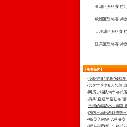
亚洲区资格赛 待定 
欧洲区资格赛 待定 
大洋洲区资格赛 待定
泛美区资格赛 待定 
【相关新闻】
·
拉脱维亚"老枪"枪指
·
男乒世乒赛6人名单 
·
两历史强队为争夺第五
·
男乒“直通萨格勒布”
·
王楠的年龄不是问题 
·
内内不满巴西联赛恶劣
·
郑/晏入围WTA总决
·
郑洁晏紫闯进年终总决