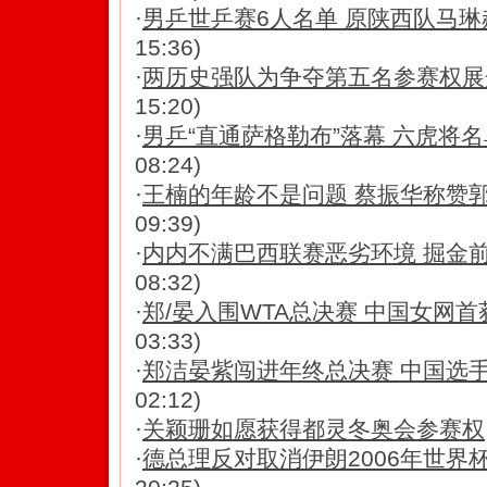
·
男乒世乒赛6人名单 原陕西队马琳
15:36)
·
两历史强队为争夺第五名参赛权展
15:20)
·
男乒“直通萨格勒布”落幕 六虎将
08:24)
·
王楠的年龄不是问题 蔡振华称赞郭
09:39)
·
内内不满巴西联赛恶劣环境 掘金
08:32)
·
郑/晏入围WTA总决赛 中国女网
03:33)
·
郑洁晏紫闯进年终总决赛 中国选
02:12)
·
关颖珊如愿获得都灵冬奥会参赛权
·
德总理反对取消伊朗2006年世界