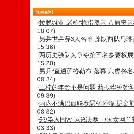
【相关新闻】
·
拉脱维亚"老枪"枪指奥运 八届奥
18:07)
·
男乒世乒赛6人名单 原陕西队马琳
15:36)
·
两历史强队为争夺第五名参赛权展
15:20)
·
男乒“直通萨格勒布”落幕 六虎将
08:24)
·
王楠的年龄不是问题 蔡振华称赞郭
09:39)
·
内内不满巴西联赛恶劣环境 掘金
08:32)
·
郑/晏入围WTA总决赛 中国女网
03:33)