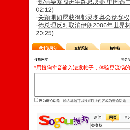
·
郑洁晏紫闯进年终总决赛 中国选
02:12)
·
关颖珊如愿获得都灵冬奥会参赛权
·
德总理反对取消伊朗2006年世界
20:25)
我来说两句
全部跟帖
精华帖
匿名
*用搜狗拼音输入法发帖子，体验更流畅的
设为辩论话题
新闻
网页
音