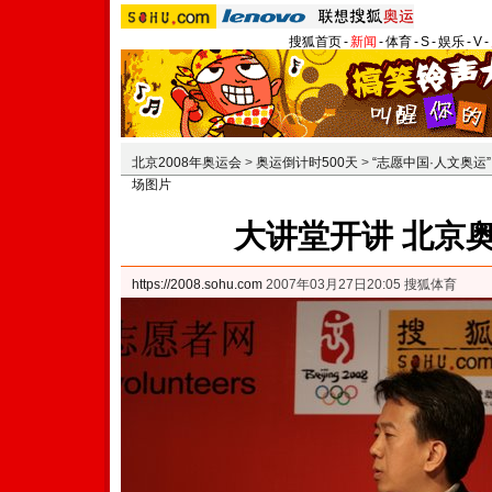
搜狐首页
-
新闻
-
体育
-
S
-
娱乐
-
V
-
北京2008年奥运会
>
奥运倒计时500天
>
“志愿中国·人文奥运
场图片
大讲堂开讲 北京
https://2008.sohu.com
2007年03月27日20:05 搜狐体育