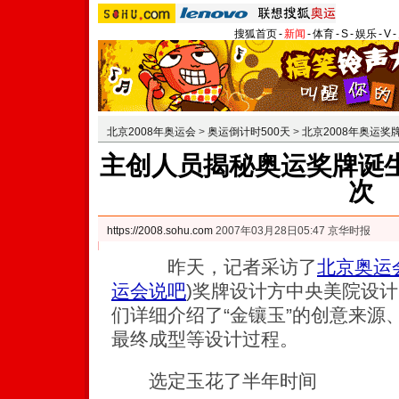
搜狐首页
-
新闻
-
体育
-
S
-
娱乐
-
V
-
北京2008年奥运会
>
奥运倒计时500天
>
北京2008年奥运奖
主创人员揭秘奥运奖牌诞生
次
https://2008.sohu.com
2007年03月28日05:47 京华时报
昨天，记者采访了
北京奥运
运会说吧
)
奖牌设计方中央美院设计
们详细介绍了“金镶玉”的创意来源
最终成型等设计过程。
选定玉花了半年时间