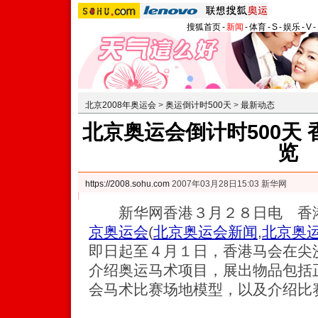
搜狐首页
-
新闻
-
体育
-
S
-
娱乐
-
V
-
北京2008年奥运会
>
奥运倒计时500天
>
最新动态
北京奥运会倒计时500天
览
https://2008.sohu.com
2007年03月28日15:03 新华网
新华网香港３月２８日电 香港
京奥运会
(
北京奥运会新闻
,
北京奥
即日起至４月１日，香港马会在尖
介绍奥运马术项目，展出物品包括
会马术比赛场地模型，以及介绍比