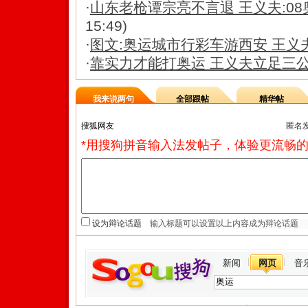
·
山东老枪谭宗亮不言退 王义夫:08
15:49)
·
图文:奥运城市行彩车游西安 王义
·
靠实力才能打奥运 王义夫立足三
我来说两句
全部跟帖
精华帖
匿名
*用搜狗拼音输入法发帖子，体验更流畅的
设为辩论话题
新闻
网页
音