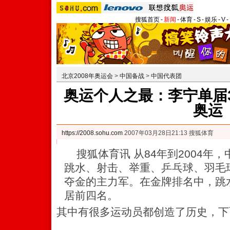
搜狐首页
-
新闻
-
体育
-
S
-
娱乐
-
V
-
北京2008年奥运会
>
中国备战
>
中国代表团
奥运个人之最：李宁单届3
奥运
https://2008.sohu.com
2007年03月28日21:13 搜狐体育
搜狐体育讯 从84年到2004年
跳水、射击、举重、乒乓球、羽毛
夺金的主力军。在金牌排名中，跳
居前四名。
其中有很多运动员都创造了历史，下