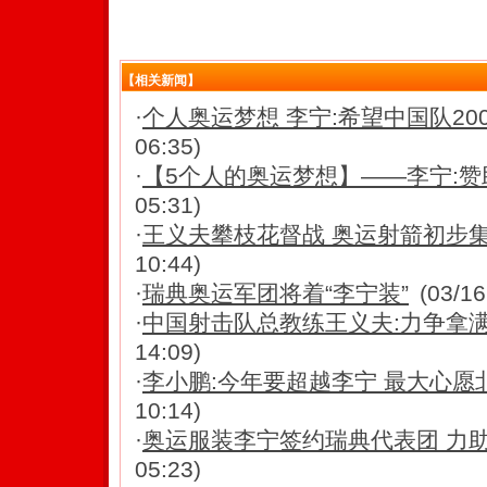
【相关新闻】
·
个人奥运梦想 李宁:希望中国队20
06:35)
·
【5个人的奥运梦想】——李宁:赞助
05:31)
·
王义夫攀枝花督战 奥运射箭初步
10:44)
·
瑞典奥运军团将着“李宁装”
(03/16
·
中国射击队总教练王义夫:力争拿满
14:09)
·
李小鹏:今年要超越李宁 最大心愿
10:14)
·
奥运服装李宁签约瑞典代表团 力
05:23)