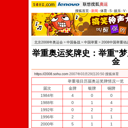
搜狐首页
-
新闻
-
体育
-
S
-
娱乐
-
V
-
北京2008年奥运会
>
中国备战
>
中国举重
>
2008中国举重动
举重奥运奖牌史：举重"梦
金
https://2008.sohu.com
2007年03月29日20:50 搜狐体育
举重项目历届奥运奖牌情况一览
届次
金牌
银牌
铜牌
1984年
4
0
0
1988年
0
1
4
1992年
0
2
2
1996年
2
1
1
2000年
5
1
1