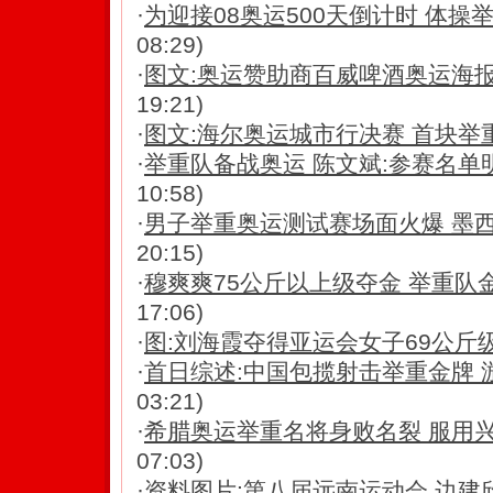
·
为迎接08奥运500天倒计时 体操
08:29)
·
图文:奥运赞助商百威啤酒奥运海报
19:21)
·
图文:海尔奥运城市行决赛 首块举
·
举重队备战奥运 陈文斌:参赛名单
10:58)
·
男子举重奥运测试赛场面火爆 墨
20:15)
·
穆爽爽75公斤以上级夺金 举重队
17:06)
·
图:刘海霞夺得亚运会女子69公斤
·
首日综述:中国包揽射击举重金牌 游
03:21)
·
希腊奥运举重名将身败名裂 服用
07:03)
·
资料图片:第八届远南运动会 边建