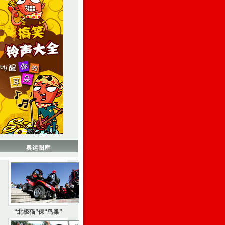
奥运图库
“北极猫”保“鸟巢”