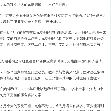
，成为独立法人的元培翻译，并出任总经理。
了北京奥组委向全球发布的语言服务供应商定向征集函。我们当即与北
，表达了服务奥运会的意愿。”蒋小林说。
一批7万字的资料交给元培翻译进行翻译测试。元培翻译出色地完成
奥组委的前期筹备工作中，元培翻译也参与其中，例如把雅典奥运会
文，再译成中文。这些工作让北京奥组委对元培翻译的技术实力有了
京奥组委向全球征集语言服务供应商的时候，元培翻译也得到了邀请。
00多个国家和地区的运动员、教练员与官员来北京，面对这么多种
翻译能提供所有语言的服务，还是只翻译其中的几种主要语言呢？
考虑到了，2003年底元培翻译组织了国内30多名专家，分成10个
制定了完整的服务解决方案。
是个大的系统工程一点也不为过，首先是语言种类多，至少能听到