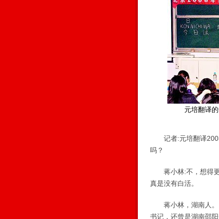
元培翻译的
记者:元培翻译200
吗？
蒋小林:不，想得更
真是没有白活。
蒋小林，湖南人。19
书记，还曾是湖南邵阳