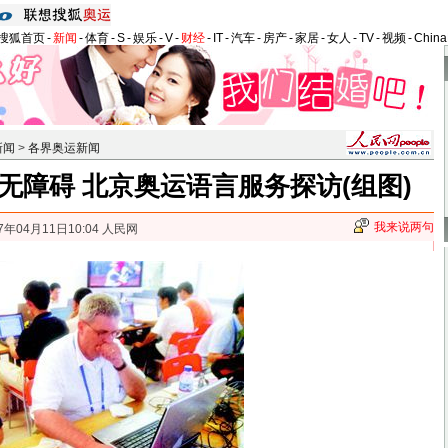
搜狐首页
-
新闻
-
体育
-
S
-
娱乐
-
V
-
财经
-
IT
-
汽车
-
房产
-
家居
-
女人
-
TV
-
视频
-
Chin
新闻
>
各界奥运新闻
无障碍 北京奥运语言服务探访(组图)
我来说两句
7年04月11日10:04 人民网