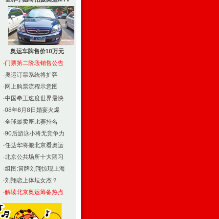
奥运车牌售价10万元
·
门票第二阶段销售公告
·
奥运订票系统将扩容
·
网上购票流程示意图
·
中国拳王速度世界最快
·
08年8月8日婚宴火爆
·
全球最卖座比赛排名
·
90后游泳小将无竞争力
·
任达华将搬北京看奥运
·
北京公共场所十大陋习
·
组图:冒牌刘翔惊现上海
·
刘翔恋上体坛女杰？
·
解读北京奥运筹备热点