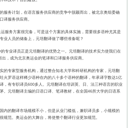
服务计划，在语言服务供应商的竞争中脱颖而出，被北京奥组委确
口译服务供应商。
运服务方案很完备，可是这个方案的具体实施，需要很多语种尤其是
专业人员的储备上，元培翻译做了哪些准备呢？
的专业译员正是元培翻译的优势之一。元培翻译的技术实力使我们在
而出，成为北京奥运会的笔译和口译服务供应商。
的专家型服务机构，通过整合知名大学和科研机构的专家，元培翻
吐火罗语这样稀少语种在内的八十多个语种的翻译，年承译字数达1亿
译，有专职译员600多人。元培翻译在培训英、日、法三种语言的职业
茅。元培翻译主编的日语口译、笔译教材，在全国46所大学的日语系
内的翻译市场规模不小，但是从业门槛低，兼职译员多，小规模的
很规范。奥运会的大舞台，将使整个翻译行业更加规范。