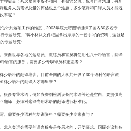
十种语言；其次是需求各不相同，有会议交流，也有日常沟通，再加
译服务人员需求总量的评估也是个难题，多少笔译和口译人员才能既
效率呢？
计到这项工作的难度，2003年底元培翻译组织了国内30多名专
进行专题研究。”蒋小林从文件柜里拿出厚厚的一份手写的资料，这就是
的专题研究:
来自世界各地的运动员、教练员和官员将使用七八十种语言，翻译
60种语言的服务，需要多少专职译员和志愿者？
少语种的翻译培训。目前全国的大学共开设了30个语种的语言教
至稀少语种的翻译人才哪里来？
很多专业术语，例如兴奋剂检测设备的术语等还是空白。要提供高
互翻译，必须对这些专用术语的翻译进行标准化。
。需要多少语种的培训资料？需要多少专家参与？
北京奥运会需要的语言服务是多层次的，开闭幕式、国际会议和各