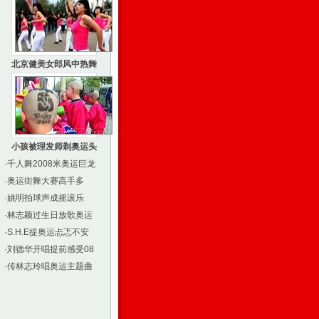
北京健美女郎风中热舞
小孩被理发师剃奥运头
·
千人舞2008米奥运巨龙
·
奥运街舞大赛高手多
·
姚明拍球声成摇滚乐
·
林志颖过生日放歌奥运
·
S.H.E提奥运忐忑不安
·
刘德华开唱提前感受08
·
传林志玲唱奥运主题曲