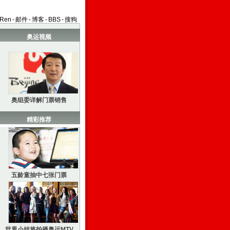
aRen
-
邮件
-
博客
-
BBS
-
搜狗
奥运视频
奥组委详解门票销售
精彩推荐
五龄童抽中七张门票
世界小姐将拍摄奥运MTV