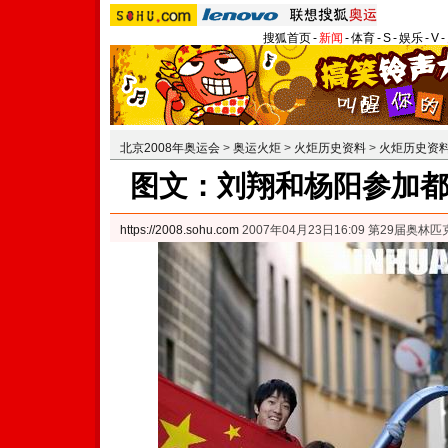
搜狐首页
-
新闻
-
体育
-
S
-
娱乐
-
V
-
北京2008年奥运会
>
奥运火炬
>
火炬历史资料
>
火炬历史资
图文：刘翔和杨阳参加
https://2008.sohu.com
2007年04月23日16:09 第29届奥