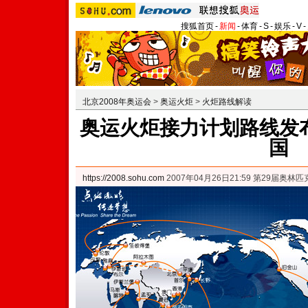
搜狐首页
-
新闻
-
体育
-
S
-
娱乐
-
V
-
北京2008年奥运会
>
奥运火炬
>
火炬路线解读
奥运火炬接力计划路线发布
国
https://2008.sohu.com
2007年04月26日21:59 第29届奥