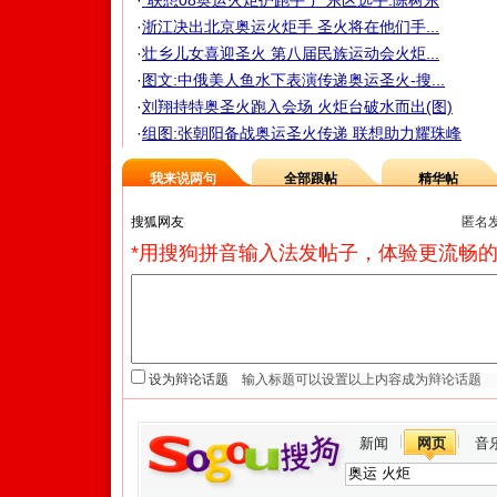
·
"联想08奥运火炬护跑手"广东区选手:陈树东
·
浙江决出北京奥运火炬手 圣火将在他们手...
·
壮乡儿女喜迎圣火 第八届民族运动会火炬...
·
图文:中俄美人鱼水下表演传递奥运圣火-搜...
·
刘翔持特奥圣火跑入会场 火炬台破水而出(图)
·
组图:张朝阳备战奥运圣火传递 联想助力耀珠峰
我来说两句
全部跟帖
精华帖
匿名
*用搜狗拼音输入法发帖子，体验更流畅的
设为辩论话题
新闻
网页
音