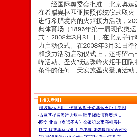
经国际奥委会批准，北京奥运圣火
在希腊奥林匹亚按照传统仪式取火；2
进行希腊境内的火炬接力活动；200
典体育场（1896年第一届现代奥
式；2008年3月31日，在北京举
力启动仪式。在2008年3月31日
和接力活动启动仪式上，还将留出
峰活动。圣火抵达珠峰火炬手团队
条件的任何一天实施圣火登顶活动
【相关新闻】
·
椰城奥运火炬手选拔落幕 十名奥运火炬手亮相
·
古巨基提名奥运火炬手 唱串烧歌演绎奥运...
·
图文:北京《奥运圣火》金银纪念币亮相贵州
·
图文:联想奥运火炬手总决赛 评委夏雨发表评论