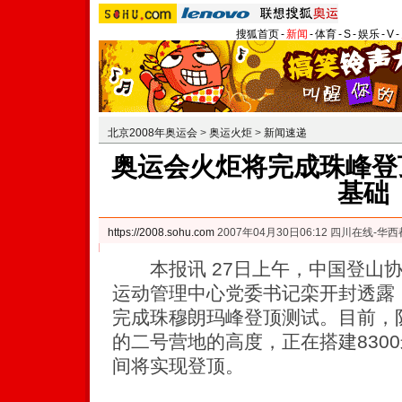
搜狐首页
-
新闻
-
体育
-
S
-
娱乐
-
V
-
北京2008年奥运会
>
奥运火炬
>
新闻速递
奥运会火炬将完成珠峰登顶
基础
https://2008.sohu.com
2007年04月30日06:12 四川在线-华
本报讯 27日上午，中国登山协
运动管理中心党委书记栾开封透露
完成珠穆朗玛峰登顶测试。目前，队
的二号营地的高度，正在搭建830
间将实现登顶。