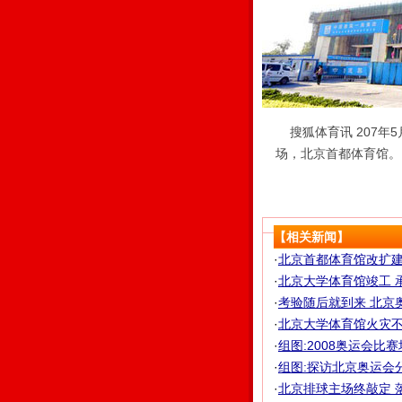
搜狐体育讯 207年5月
场，北京首都体育馆。
【相关新闻】
·
北京首都体育馆改扩建
·
北京大学体育馆竣工 承
·
考验随后就到来 北京奥
·
北京大学体育馆火灾
·
组图:2008奥运会比
·
组图:探访北京奥运会
·
北京排球主场终敲定 