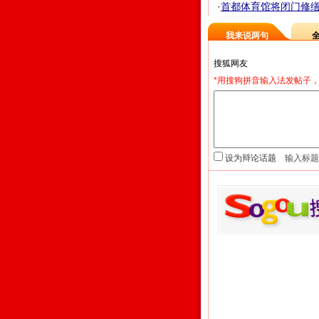
·
首都体育馆将闭门修缮 直
我来说两句
*用搜狗拼音输入法发帖子，
设为辩论话题