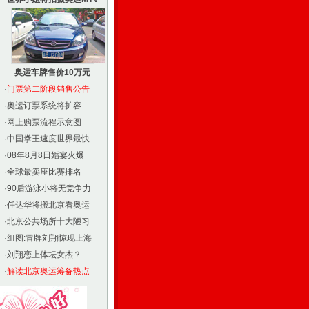
奥运车牌售价10万元
·
门票第二阶段销售公告
·
奥运订票系统将扩容
·
网上购票流程示意图
·
中国拳王速度世界最快
·
08年8月8日婚宴火爆
·
全球最卖座比赛排名
·
90后游泳小将无竞争力
·
任达华将搬北京看奥运
·
北京公共场所十大陋习
·
组图:冒牌刘翔惊现上海
·
刘翔恋上体坛女杰？
·
解读北京奥运筹备热点