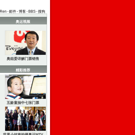
aRen
-
邮件
-
博客
-
BBS
-
搜狗
奥运视频
奥组委详解门票销售
精彩推荐
五龄童抽中七张门票
世界小姐将拍摄奥运MTV