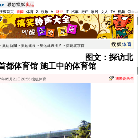
搜狐首页
-
新闻
-
体育
-
S
-
娱乐
-
V
-
财经
-
IT
-
汽车
-
房产
-
家居
-
女人
-
TV
-
视频
-
Chin
>
奥运新闻
>
奥运建设
>
奥运建设图片
>
探访北京首
图文：探访北
首都体育馆 施工中的体育馆
我来说两句
7年05月21日20:56 搜狐体育