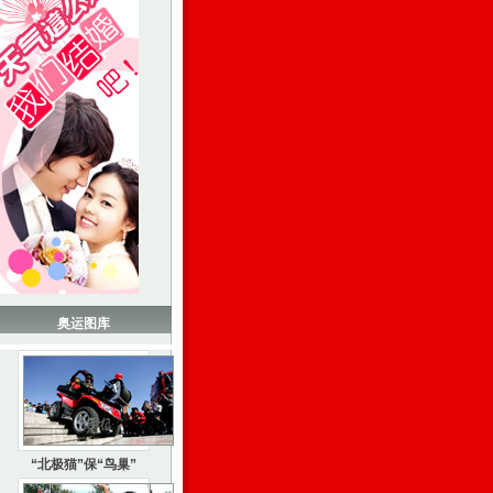
奥运图库
“北极猫”保“鸟巢”