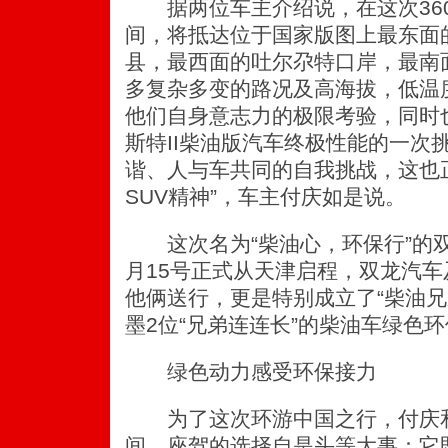
据两位车主介绍说，在这次360
间，将抵达位于国家版图上最东面
县，最西面的吐尔尕特口岸，最南
多复杂多变的路况及高海拔，低温
他们自身意志力的极限考验，同时
斯特II柴油版汽车终极性能的一次
谐、人与车共同的自我挑战，这也
SUV精神”，车主付庆如是说。
这次名为“柴油心，环保行”的双
月15号正式从天津启程，双龙汽
他俩送行，更是特别成立了“柴油兄
墨2位“兄弟连连长”的柴油车绿色
绿色动力感受环保接力
为了这次环游中国之行，付庆和
间，座驾的选择自是头等大事：它