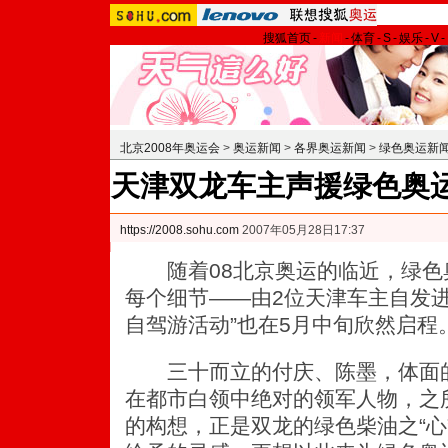
搜狐首页
-
新闻
-
体育
-
S
-
娱乐
-
V
-
北京2008年奥运会
>
奥运新闻
>
各界奥运新闻
>
绿色奥运新
天津双龙车主声援绿色奥运
https://2008.sohu.com
2007年05月28日17:37
随着08北京奥运的临近，绿色
每个细节——由2位天津车主自发进
自驾游活动”也在5月中旬欣然启程
三十而立的付庆、陈墨，体面的
在都市白领中绝对的领军人物，之
的构想，正是双龙的绿色柴油之“心