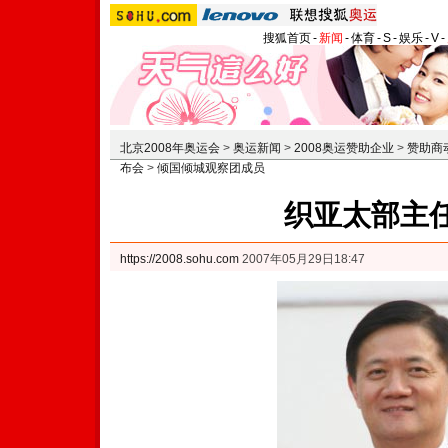
搜狐首页
-
新闻
-
体育
-
S
-
娱乐
-
V
-
北京2008年奥运会
>
奥运新闻
>
2008奥运赞助企业
>
赞助商
布会
>
倾国倾城观察团成员
织亚太部主任
https://2008.sohu.com
2007年05月29日18:47