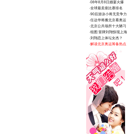
·
08年8月8日婚宴火爆
·
全球最卖座比赛排名
·
90后游泳小将无竞争力
·
任达华将搬北京看奥运
·
北京公共场所十大陋习
·
组图:冒牌刘翔惊现上海
·
刘翔恋上体坛女杰？
·
解读北京奥运筹备热点