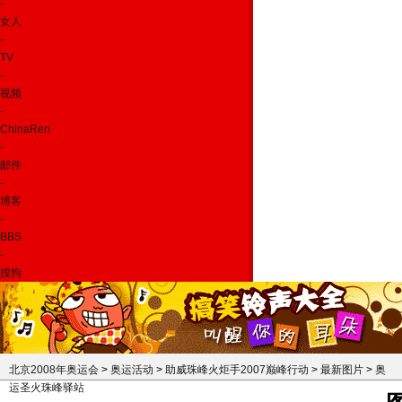
-
女人
-
TV
-
视频
-
ChinaRen
-
邮件
-
博客
-
BBS
-
搜狗
北京2008年奥运会
>
奥运活动
>
助威珠峰火炬手2007巅峰行动
>
最新图片
>
奥
运圣火珠峰驿站