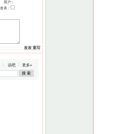
用户：
发表：
说吧
更多»