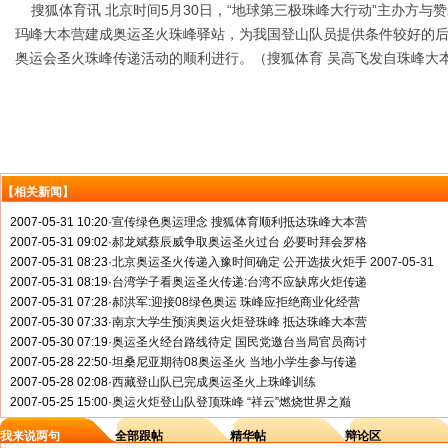
搜狐体育讯 北京时间5月30日，“地球第三极珠峰大行动”主办方与
玛峰大本营建成奥运圣火珠峰驿站，为我国登山队员提供条件较好的后勤
奥运会圣火珠峰传递活动的顺利进行。（搜狐体育 吴高飞发自珠峰大
【相关新闻】
2007-05-31 10:20
·
宣传绿色奥运理念 搜狐体育顺利抵达珠峰大本营
2007-05-31 09:02
·
郝龙斌蔡辰威争取奥运圣火过台 必要时拜会罗格
2007-05-31 08:23
·
北京奥运圣火传递入豫时间确定 公开选拔火炬手 2007-05-31
2007-05-31 08:19
·
台湾学子看奥运圣火传递:台湾不应缺席火炬传递
2007-05-31 07:28
·
郝洪军:迎接08绿色奥运 珠峰应拒绝商业化经营
2007-05-30 07:33
·
南京大学生预演奥运火炬登珠峰 抵达珠峰大本营
2007-05-30 07:19
·
奥运圣火经台路线待定 国民党邀台当局官员商讨
2007-05-28 22:50
·
坦桑尼亚期待08奥运圣火 当地小学生参与传递
2007-05-28 02:08
·
西藏登山队已完成奥运圣火上珠峰训练
2007-05-25 15:00
·
奥运火炬登山队登顶珠峰 “祥云”燃烧世界之巅
我来说两句
全部跟帖
精华帖
辩论区