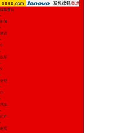
搜狐首页
-
新闻
-
体育
-
S
-
娱乐
-
V
-
财经
-
IT
-
汽车
-
房产
-
家居