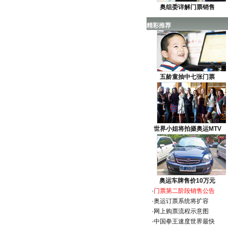
奥组委详解门票销售
精彩推荐
五龄童抽中七张门票
世界小姐将拍摄奥运MTV
奥运车牌售价10万元
·
门票第二阶段销售公告
·
奥运订票系统将扩容
·
网上购票流程示意图
·
中国拳王速度世界最快