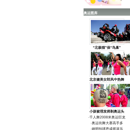
奥运图库
“北极猫”保“鸟巢”
北京健美女郎风中热舞
小孩被理发师剃奥运头
·
千人舞2008米奥运巨龙
·
奥运街舞大赛高手多
·
姚明拍球声成摇滚乐