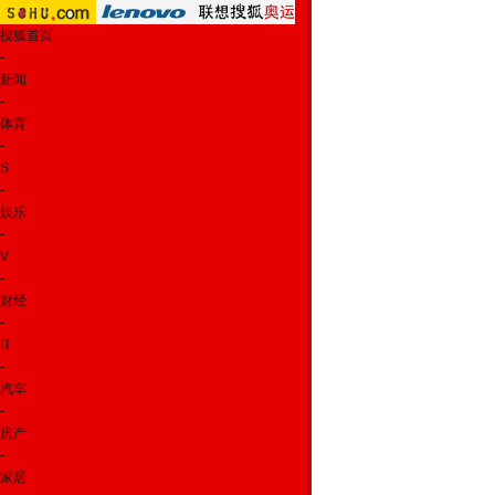
搜狐首页
-
新闻
-
体育
-
S
-
娱乐
-
V
-
财经
-
IT
-
汽车
-
房产
-
家居