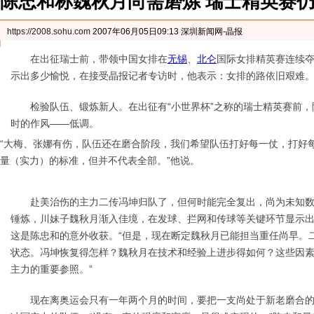
陈忠和称魏秋月尚需磨炼 瑞士精英赛
https://2008.sohu.com
2007年06月05日09:13 深圳新闻网-晶报
在出征瑞士前，带领中国女排在
无锡
、
北仑
国际女排精英赛连续
示出多少愉悦，在接受晶报记者专访时，他表示：女排的路依旧艰难
检验队伍、锻炼新人。在出征有“小世界杯”之称的瑞士精英赛前，
时的作风——低调。
“大梅、张娜有伤，队伍还在磨合阶段，我们希望队伍打好每一仗，打好
量（实力）的标准，但并不代表全部。”他说。
赴美治伤的主力二传冯坤归队了，但何时能完全复出，尚为未知数
锤炼，川妹子魏秋月渐入佳境，在发球、拦网和传球等关键环节显示出
这是陈忠和的意外收获。“但是，现在断定魏秋月已能担当重任尚早。
状态。冯坤恢复得怎样？魏秋月在技术和经验上进步得如何？这些因
主力的重要参照。”
现在离奥运会只有一年两个月的时间，要把一支尚处于新老磨合的