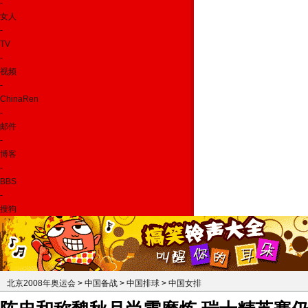
-
女人
-
TV
-
视频
-
ChinaRen
-
邮件
-
博客
-
BBS
-
搜狗
北京2008年奥运会
>
中国备战
>
中国排球
>
中国女排