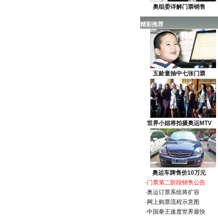
奥组委详解门票销售
精彩推荐
五龄童抽中七张门票
世界小姐将拍摄奥运MTV
奥运车牌售价10万元
·
门票第二阶段销售公告
·
奥运订票系统将扩容
·
网上购票流程示意图
·
中国拳王速度世界最快