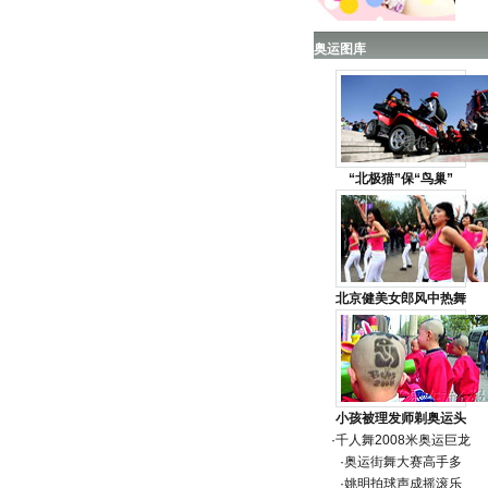
奥运图库
“北极猫”保“鸟巢”
北京健美女郎风中热舞
小孩被理发师剃奥运头
·
千人舞2008米奥运巨龙
·
奥运街舞大赛高手多
·
姚明拍球声成摇滚乐