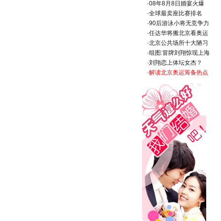
·
08年8月8日婚宴火爆
·
全球最卖座比赛排名
·
90后游泳小将无竞争力
·
任达华将搬北京看奥运
·
北京公共场所十大陋习
·
组图:冒牌刘翔惊现上海
·
刘翔恋上体坛女杰？
·
解读北京奥运筹备热点