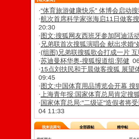
【相关新闻】
·
“体育旅游健康快乐” 体博会启动
·
航次首席科学家张海启11日做客搜
20:30
·
图文:搜狐网友西班牙参加阿迪活动
·
兄弟联首次搜狐演唱会 献出求婚“
·
(组图)兄弟联搜狐歌会打成一片 
·
苏迪曼杯华奥-搜狐报道组:郭健
06
·
15点刘扶民和于晨做客搜狐 展望
09:45
·
图文:中国体育用品博览会开幕 搜
·
上海青年报:国家体育总局肯定搜
·
国家体育总局:"二级证"造假者将
04 11:33
我来说两句
全部跟帖
精华帖