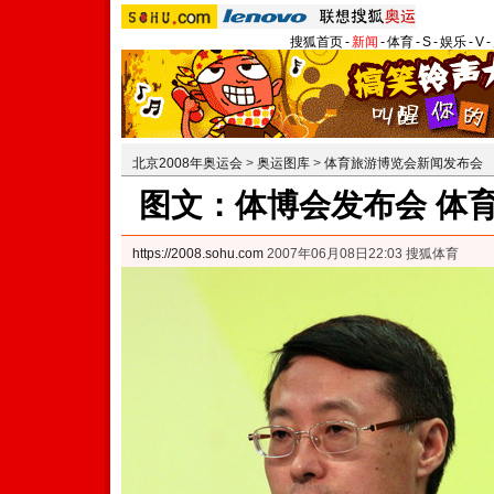
搜狐首页
-
新闻
-
体育
-
S
-
娱乐
-
V
-
北京2008年奥运会
>
奥运图库
>
体育旅游博览会新闻发布会
图文：体博会发布会 体
https://2008.sohu.com
2007年06月08日22:03 搜狐体育