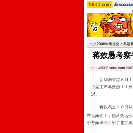
北京2008年奥运会
>
奥运
蒋效愚考察
https://2008.sohu.com
200
新华网香港６月１１
行副主席蒋效愚１１日
况。
蒋效愚是１０日从
在见面会上，他从奥运会
个方面详细介绍了北京奥