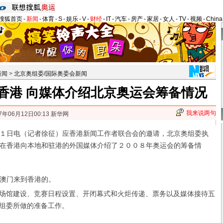
搜狐首页
-
新闻
-
体育
-
S
-
娱乐
-
V
-
财经
-
IT
-
汽车
-
房产
-
家居
-
女人
-
TV
-
视频
-
Chin
新闻
>
北京奥组委/国际奥委会新闻
香港 向媒体介绍北京奥运会筹备情况
我来说两句
7年06月12日00:13 新华网
日电（记者徐征）应香港新闻工作者联合会的邀请，北京奥组委执
在香港向本地和驻港的外国媒体介绍了２００８年奥运会的筹备情
澳门来到香港的。
场馆建设、竞赛日程设置、开闭幕式和火炬传递、票务以及媒体接待五
组委所做的准备工作。