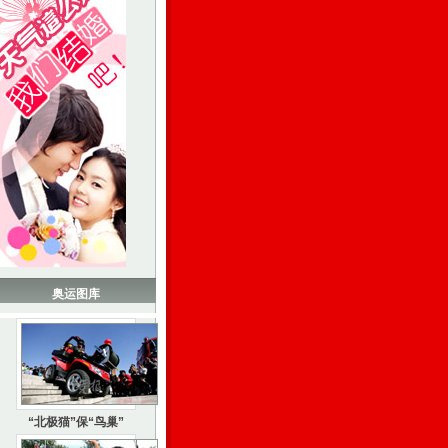
奥运图库
“北极猫”保“鸟巢”