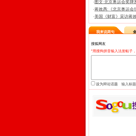
·
图文:北京奥运会奖牌
·
蒋效愚:《北京奥运会
·
美国《财富》采访蒋效
我来说两句
*用搜狗拼音输入法发帖子，
设为辩论话题