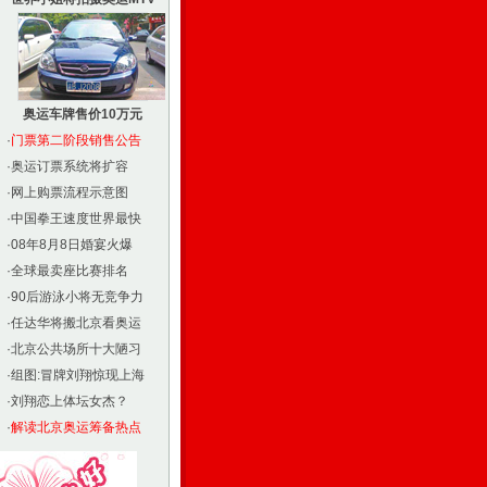
奥运车牌售价10万元
·
门票第二阶段销售公告
·
奥运订票系统将扩容
·
网上购票流程示意图
·
中国拳王速度世界最快
·
08年8月8日婚宴火爆
·
全球最卖座比赛排名
·
90后游泳小将无竞争力
·
任达华将搬北京看奥运
·
北京公共场所十大陋习
·
组图:冒牌刘翔惊现上海
·
刘翔恋上体坛女杰？
·
解读北京奥运筹备热点