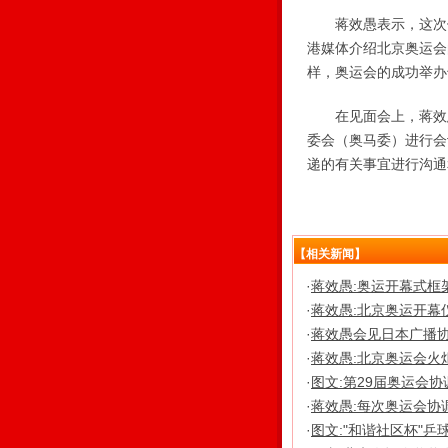
蒋效愚表示，这次他
港媒体介绍北京奥运会
样，奥运会的成功举办
在见面会上，蒋效愚
委会（奥马委）进行会
递的有关事宜进行沟通
【相关新闻】
·
蒋效愚:奥运开幕式框
·
蒋效愚:北京奥运开幕
·
蒋效愚会见日本广播协
·
蒋效愚:北京奥运会火
·
图文:第29届奥运会
·
蒋效愚:每次奥运会协
·
图文:"和谐社区杯"乒