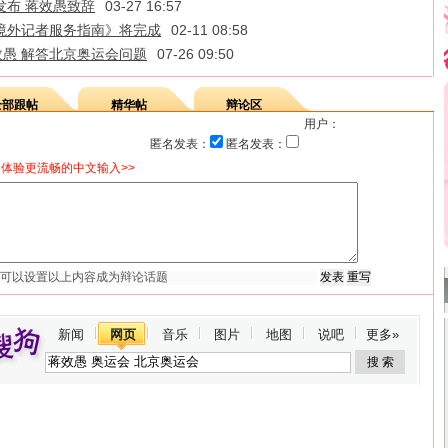
发布 蒋效愚致辞
03-27 16:57
境外记者服务指南》将完成
02-11 08:58
愚 解答北京奥运会问题
07-26 09:50
全部跟帖
精华帖
辩论区
用户：
匿名发表：
匿名发表：
体验更流畅的中文输入>>
新闻
网页
音乐
图片
地图
说吧
更多»