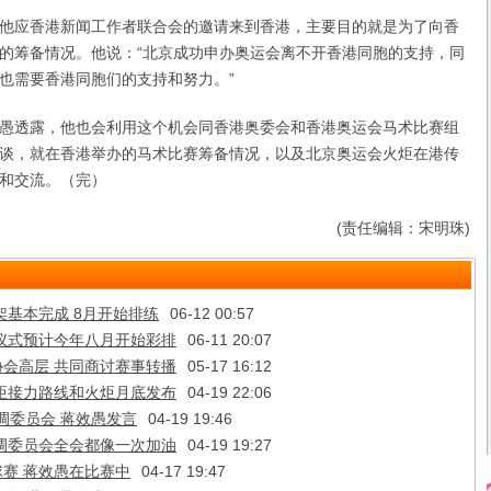
应香港新闻工作者联合会的邀请来到香港，主要目的就是为了向香
的筹备情况。他说：“北京成功申办奥运会离不开香港同胞的支持，同
也需要香港同胞们的支持和努力。”
透露，他也会利用这个机会同香港奥委会和香港奥运会马术比赛组
谈，就在香港举办的马术比赛筹备情况，以及北京奥运会火炬在港传
和交流。（完）
(责任编辑：宋明珠)
架基本完成 8月开始排练
06-12 00:57
仪式预计今年八月开始彩排
06-11 20:07
会高层 共同商讨赛事转播
05-17 16:12
炬接力路线和火炬月底发布
04-19 22:06
协调委员会 蒋效愚发言
04-19 19:46
调委员会全会都像一次加油
04-19 19:27
球赛 蒋效愚在比赛中
04-17 19:47