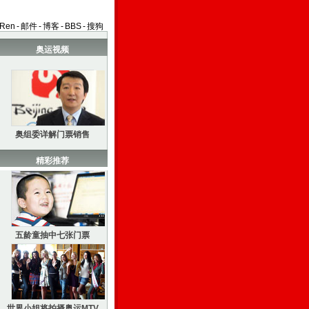
aRen
-
邮件
-
博客
-
BBS
-
搜狗
奥运视频
奥组委详解门票销售
精彩推荐
五龄童抽中七张门票
世界小姐将拍摄奥运MTV