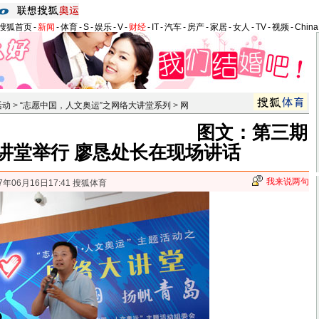
搜狐首页
-
新闻
-
体育
-
S
-
娱乐
-
V
-
财经
-
IT
-
汽车
-
房产
-
家居
-
女人
-
TV
-
视频
-
Chin
活动
>
“志愿中国，人文奥运”之网络大讲堂系列
>
网
图文：第三期
讲堂举行 廖恳处长在现场讲话
我来说两句
7年06月16日17:41 搜狐体育