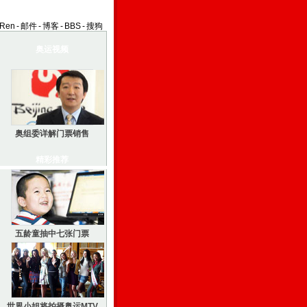
aRen
-
邮件
-
博客
-
BBS
-
搜狗
奥运视频
奥组委详解门票销售
精彩推荐
五龄童抽中七张门票
世界小姐将拍摄奥运MTV