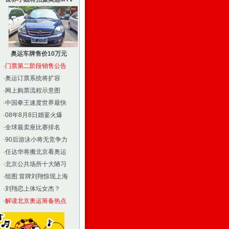
奥运车牌售价10万元
·
门票第二阶段销售公告
·
奥运订票系统将扩容
·
网上购票流程示意图
·
中国拳王速度世界最快
·
08年8月8日婚宴火爆
·
全球最卖座比赛排名
·
90后游泳小将无竞争力
·
任达华将搬北京看奥运
·
北京公共场所十大陋习
·
组图:冒牌刘翔惊现上海
·
刘翔恋上体坛女杰？
·
解读北京奥运筹备热点