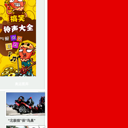
奥运图库
“北极猫”保“鸟巢”