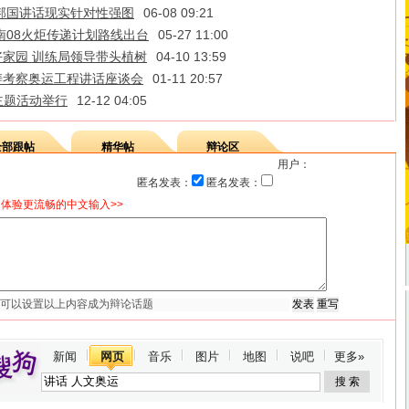
邦国讲话现实针对性强图
06-08 09:21
南08火炬传递计划路线出台
05-27 11:00
家园 训练局领导带头植树
04-10 13:59
涛考察奥运工程讲话座谈会
01-11 20:57
主题活动举行
12-12 04:05
全部跟帖
精华帖
辩论区
用户：
匿名发表：
匿名发表：
体验更流畅的中文输入>>
新闻
网页
音乐
图片
地图
说吧
更多»