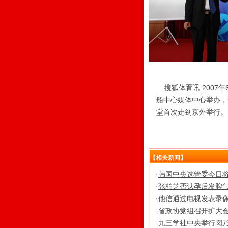
搜狐体育讯 2007年
船中心媒体中心举办，
堂首次走到京外举行。
【相关新闻】
·
韩国中央选管委今日
·
张柏芝否认孕后发脾气
·
他信通过电视发表录
·
省政协党组召开扩大会
·
九三学社中央举行闵乃本